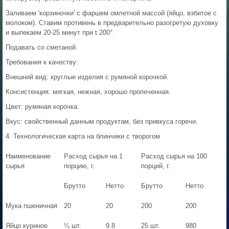
Заливаем 'корзиночки' с фаршем омлетной массой (яйцо, взбитое с
молоком). Ставим противень в предварительно разогретую духовку
и выпекаем 20-25 минут при t 200°.
Подавать со сметаной.
Требования к качеству:
Внешний вид: круглые изделия с румяной корочкой.
Консистенция: мягкая, нежная, хорошо пропеченная.
Цвет: румяная корочка.
Вкус: свойственный данным продуктам, без привкуса горечи.
4. Технологическая карта на блинчики с творогом
Наименование
Расход сырья на 1
Расход сырья на 100
сырья
порцию, г.
порций, г.
Брутто
Нетто
Брутто
Нетто
Мука пшеничная
20
20
200
200
Яйцо куриное
¼ шт.
9.8
25 шт.
980