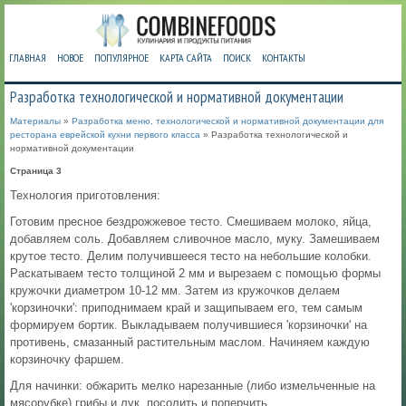
ГЛАВНАЯ
НОВОЕ
ПОПУЛЯРНОЕ
КАРТА САЙТА
ПОИСК
КОНТАКТЫ
Разработка технологической и нормативной документации
Материалы
»
Разработка меню, технологической и нормативной документации для
ресторана еврейской кухни первого класса
» Разработка технологической и
нормативной документации
Страница 3
Технология приготовления:
Готовим пресное бездрожжевое тесто. Смешиваем молоко, яйца,
добавляем соль. Добавляем сливочное масло, муку. Замешиваем
крутое тесто. Делим получившееся тесто на небольшие колобки.
Раскатываем тесто толщиной 2 мм и вырезаем с помощью формы
кружочки диаметром 10-12 мм. Затем из кружочков делаем
'корзиночки': приподнимаем край и защипываем его, тем самым
формируем бортик. Выкладываем получившиеся 'корзиночки' на
противень, смазанный растительным маслом. Начиняем каждую
корзиночку фаршем.
Для начинки: обжарить мелко нарезанные (либо измельченные на
мясорубке) грибы и лук, посолить и поперчить.