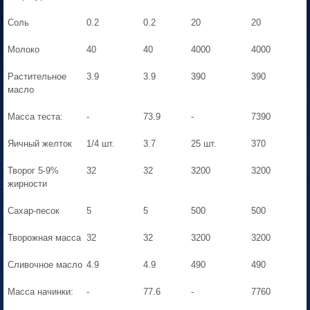
Соль
0.2
0.2
20
20
Молоко
40
40
4000
4000
Растительное
3.9
3.9
390
390
масло
Масса теста:
-
73.9
-
7390
Яичный желток
1/4 шт.
3.7
25 шт.
370
Творог 5-9%
32
32
3200
3200
жирности
Сахар-песок
5
5
500
500
Творожная масса
32
32
3200
3200
Сливочное масло
4.9
4.9
490
490
Масса начинки:
-
77.6
-
7760