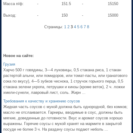
Масса п/ф:
-
151.5
-
15150
Выход:
-
150
-
15000
Страницы:
1
2
3
4
5
6
7
8
Новое на сайте:
Грузия
Харчо 500 г говядины, 3—4 луковицы, 0,5 стакана риса, 1 стакан
растертой алычи, или помидоров, или томат-пасты, или гранатового
сока по вкусу), 4—5 зубков чеснока, 1 стручок горького перца, 0,5
стакана зелени укропа, петрушки и кинзы (кроме веток), 2 ч. ложки
хмели-сунели, лавровый лист, соль. Жирн ...
Требования к качеству и хранению соусов
Жидкая часть соусов с мукой должна быть однородной, без комков;
масло не отслаивается. Гарниры, вводимые в соус, должны быть
мягкие, доведенные до готовности. Вкус и аромат соусов хорошо
выражены. Горячие соусы с мукой хранят на мармите в закрытой
посуде не более 3 ч. На раздачу соусы подают неболь ...