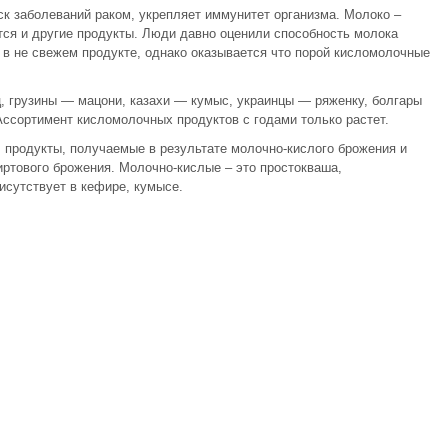
ск заболеваний раком, укрепляет иммунитет организма. Молоко –
ся и другие продукты. Люди давно оценили способность молока
 в не свежем продукте, однако оказывается что порой кисломолочные
ц, грузины — мацони, казахи — кумыс, украинцы — ряженку, болгары
ссортимент кисломолочных продуктов с годами только растет.
 продукты, получаемые в результате молочно-кислого брожения и
иртового брожения. Молочно-кислые – это простокваша,
сутствует в кефире, кумысе.