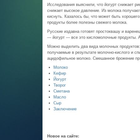
Исследования выяснили, что йогурт снижает ри
снижает высокое давление. Из молока получают
киснуть. Казалось бы, что может быть хорошего
продукты более полезны свежего молока.
Русские издавна готовят простоквашу и варене
— йогурт — все это кисломолочные продукты. А
Можно выделить два вида молочных продуктов:
получаемые в результате молочно-кислого и сп
ацидофильное молоко. Смешанное брожение при
Молоко
Кефир
Йогурт
Творог
Сметана
Масло
Сыр
Заключение
Новое на сайте: