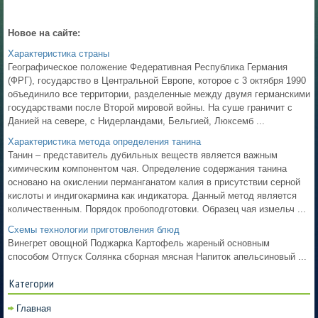
Новое на сайте:
Характеристика страны
Географическое положение Федеративная Республика Германия
(ФРГ), государство в Центральной Европе, которое с 3 октября 1990
объединило все территории, разделенные между двумя германскими
государствами после Второй мировой войны. На суше граничит с
Данией на севере, с Нидерландами, Бельгией, Люксемб ...
Характеристика метода определения танина
Танин – представитель дубильных веществ является важным
химическим компонентом чая. Определение содержания танина
основано на окислении перманганатом калия в присутствии серной
кислоты и индигокармина как индикатора. Данный метод является
количественным. Порядок пробоподготовки. Образец чая измельч ...
Схемы технологии приготовления блюд
Винегрет овощной Поджарка Картофель жареный основным
способом Отпуск Солянка сборная мясная Напиток апельсиновый ...
Категории
Главная