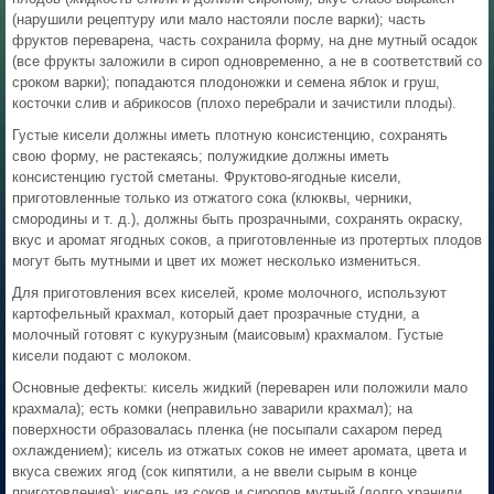
(нарушили рецептуру или мало настояли после варки); часть
фруктов переварена, часть сохранила форму, на дне мутный осадок
(все фрукты заложили в сироп одновременно, а не в соответствий со
сроком варки); попадаются плодоножки и семена яблок и груш,
косточки слив и абрикосов (плохо перебрали и зачистили плоды).
Густые кисели должны иметь плотную консистенцию, сохранять
свою форму, не растекаясь; полужидкие должны иметь
консистенцию густой сметаны. Фруктово-ягодные кисели,
приготовленные только из отжатого сока (клюквы, черники,
смородины и т. д.), должны быть прозрачными, сохранять окраску,
вкус и аромат ягодных соков, а приготовленные из протертых плодов
могут быть мутными и цвет их может несколько измениться.
Для приготовления всех киселей, кроме молочного, используют
картофельный крахмал, который дает прозрачные студни, а
молочный готовят с кукурузным (маисовым) крахмалом. Густые
кисели подают с молоком.
Основные дефекты: кисель жидкий (переварен или положили мало
крахмала); есть комки (неправильно заварили крахмал); на
поверхности образовалась пленка (не посыпали сахаром перед
охлаждением); кисель из отжатых соков не имеет аромата, цвета и
вкуса свежих ягод (сок кипятили, а не ввели сырым в конце
приготовления); кисель из соков и сиропов мутный (долго хранили,