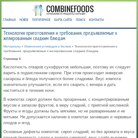
ГЛАВНАЯ
НОВОЕ
ПОПУЛЯРНОЕ
КАРТА САЙТА
ПОИСК
КОНТАКТЫ
Технология приготовления и требования, предъявляемые к
желированным сладким блюдам
Материалы
»
Изменения углеводов и белков
» Технология приготовления и
требования, предъявляемые к желированным сладким блюдам
Страница 6
Кислотность отваров сухофруктов небольшая, поэтому их следует
варить в подкисленном сиропе. При этом происходит инверсия
сахарозы и блюда получаются более сладкими. Вкус компота
значительно улучшается, если его сварить с вечера и дать
настояться в течение ночи.
В компотах сироп должен быть прозрачным, с концентрированным
вкусом и запахом фруктов, в меру сладкий, с приятной кислинкой.
Фрукты и ягоды должны быть мягкими, но не разваренными и не
мятыми. Не допуска­ется наличие в компотах загнивших и червивых
плодов и ягод.
Основные дефекты компотов: сироп сладкий, но без аромата и вкуса
плодов (жидкость слили и долили сиропом); вкус слабо выражен