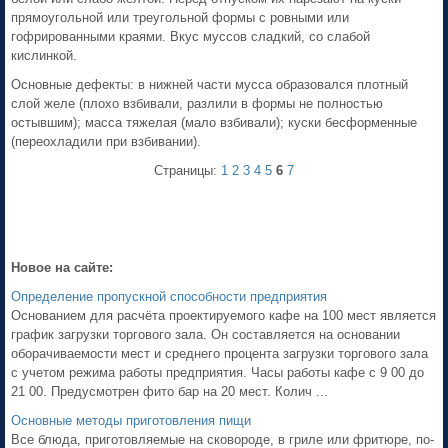
прямоугольной или тре­угольной формы с ровными или
гофрированными краями. Вкус муссов сладкий, со слабой
кислинкой.
Основные дефекты: в нижней части мусса образовался плотный
слой желе (плохо взбивали, разлили в формы не полностью
остывшим); масса тяжелая (мало взбивали); куски бесформенные
(переохладили при взбивании).
Страницы:
1
2
3
4
5
6
7
Новое на сайте:
Определение пропускной способности предприятия
Основанием для расчёта проектируемого кафе на 100 мест является
график загрузки торгового зала. Он составляется на основании
оборачиваемости мест и среднего процента загрузки торгового зала
с учетом режима работы предприятия. Часы работы кафе с 9 00 до
21 00. Предусмотрен фито бар на 20 мест. Колич ...
Основные методы приготовления пищи
Все блюда, приготовляемые на сковороде, в гриле или фритюре, по-