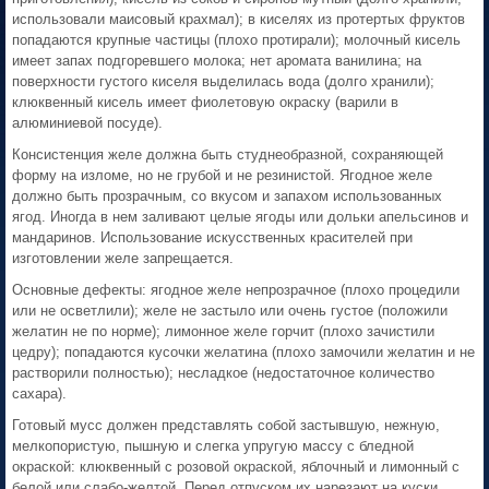
использовали маисовый крахмал); в киселях из протертых фрук­тов
попадаются крупные частицы (плохо протирали); молочный кисель
имеет запах подгоревшего молока; нет аромата ванилина; на
поверхности густого киселя выдели­лась вода (долго хранили);
клюквенный кисель имеет фиолетовую окраску (варили в
алюминиевой посуде).
Консистенция желе должна быть студнеобразной, сохраняющей
форму на изломе, но не грубой и не резинистой. Ягодное желе
должно быть прозрачным, со вкусом и запахом использованных
ягод. Иногда в нем заливают целые ягоды или дольки апельсинов и
мандаринов. Использование искусственных красителей при
изготовлении желе запрещается.
Основные дефекты: ягодное желе непрозрачное (плохо процедили
или не осветлили); желе не застыло или очень густое (положили
желатин не по норме); лимонное желе горчит (плохо зачистили
цедру); попадаются кусочки желатина (плохо замочили желатин и не
растворили полностью); несладкое (недостаточное количество
сахара).
Готовый мусс должен представлять собой застывшую, нежную,
мелкопористую, пышную и слегка упругую массу с бледной
окраской: клюквенный с розовой окраской, яблочный и лимонный с
белой или слабо-желтой. Перед отпуском их нарезают на куски