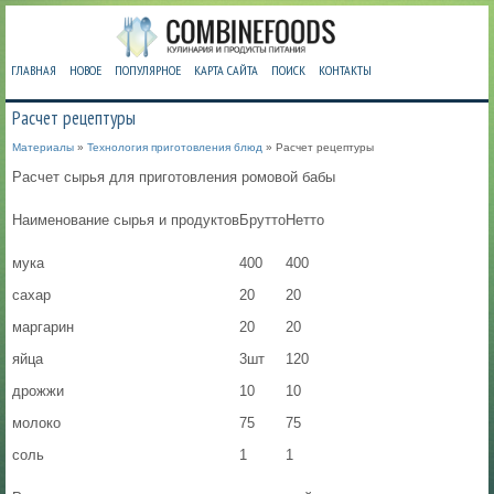
ГЛАВНАЯ
НОВОЕ
ПОПУЛЯРНОЕ
КАРТА САЙТА
ПОИСК
КОНТАКТЫ
Расчет рецептуры
Материалы
»
Технология приготовления блюд
» Расчет рецептуры
Расчет сырья для приготовления ромовой бабы
Наименование сырья и продуктов
Брутто
Нетто
мука
400
400
сахар
20
20
маргарин
20
20
яйца
3шт
120
дрожжи
10
10
молоко
75
75
соль
1
1