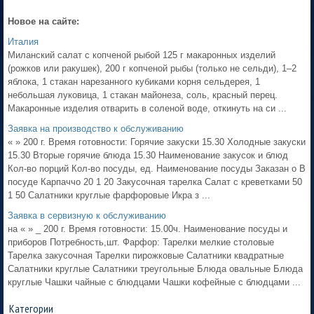
Новое на сайте:
Италия
Миланский салат с копченой рыбой 125 г макаронных изделий
(рожков или ракушек), 200 г копченой рыбы (только не сельди), 1–2
яблока, 1 стакан нарезанного кубиками корня сельдерея, 1
небольшая луковица, 1 стакан майонеза, соль, красный перец.
Макаронные изделия отварить в соленой воде, откинуть на си ...
Заявка на производство к обслуживанию
« » 200 г. Время готовности: Горячие закуски 15.30 Холодные закуски
15.30 Вторые горячие блюда 15.30 Наименование закусок и блюд
Кол-во порций Кол-во посуды, ед. Наименование посуды Заказан о В
посуде Карпаччо 20 1 20 Закусочная тарелка Салат с креветками 50
1 50 Салатники круглые фарфоровые Икра з ...
Заявка в сервизную к обслуживанию
на « » _ 200 г. Время готовности: 15.00ч. Наименование посуды и
приборов Потребность,шт. Фарфор: Тарелки мелкие столовые
Тарелка закусочная Тарелки пирожковые Салатники квадратные
Салатники круглые Салатники треугольные Блюда овальные Блюда
круглые Чашки чайные с блюдцами Чашки кофейные с блюдцами ...
Категории