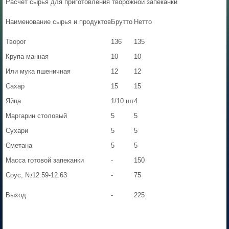
Расчет сырья для приготовления творожной запеканки
Наименование сырья и продуктов
Брутто
Нетто
Творог
136
135
Крупа манная
10
10
Или мука пшеничная
12
12
Сахар
15
15
Яйца
1/10 шт
4
Маргарин столовый
5
5
Сухари
5
5
Сметана
5
5
Масса готовой запеканки
-
150
Соус, №12.59-12.63
-
75
Выход
-
225