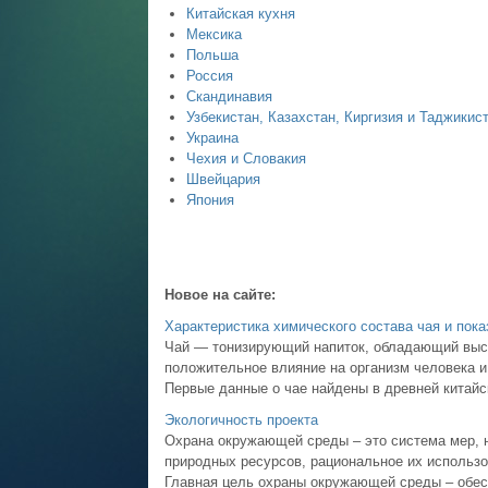
Китайская кухня
Мексика
Польша
Россия
Скандинавия
Узбекистан, Казахстан, Киргизия и Таджикис
Украина
Чехия и Словакия
Швейцария
Япония
Новое на сайте:
Характеристика химического состава чая и пока
Чай — тонизирующий напиток, обладающий выс
положительное влияние на организм человека 
Первые данные о чае найдены в древней китайск
Экологичность проекта
Охрана окружающей среды – это система мер, 
природных ресурсов, рациональное их использ
Главная цель охраны окружающей среды – обесп