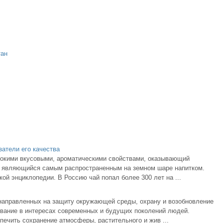
тан
затели его качества
окими вкусовыми, ароматическими свойствами, оказывающий
и являющийся самым распространенным на земном шаре напитком.
ой энциклопедии. В Россию чай попал более 300 лет на ...
направленных на защиту окружающей среды, охрану и возобновление
ование в интересах современных и будущих поколений людей.
ечить сохранение атмосферы, растительного и жив ...