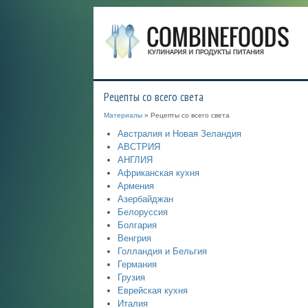
Рецепты со всего света
Материалы
» Рецепты со всего света
Австралия и Новая Зеландия
АВСТРИЯ
АНГЛИЯ
Африканская кухня
Армения
Азербайджан
Белоруссия
Болгария
Венгрия
Голландия и Бельгия
Германия
Грузия
Еврейская кухня
Италия