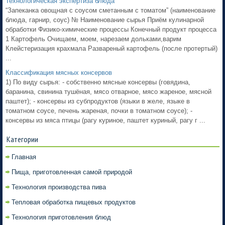
Технологическая экспертиза блюда
“Запеканка овощная с соусом сметанным с томатом” (наименование
блюда, гарнир, соус) № Наименование сырья Приём кулинарной
обработки Физико-химические процессы Конечный продукт процесса
1 Картофель Очищаем, моем, нарезаем дольками,варим
Клейстеризация крахмала Развареный картофель (после протертый)
...
Классификация мясных консервов
1) По виду сырья: - собственно мясные консервы (говядина,
баранина, свинина тушёная, мясо отварное, мясо жареное, мясной
паштет); - консервы из субпродуктов (языки в желе, языке в
томатном соусе, печень жареная, почки в томатном соусе); -
консервы из мяса птицы (рагу куриное, паштет куриный, рагу г ...
Категории
Главная
Пища, приготовленная самой природой
Технология производства пива
Тепловая обработка пищевых продуктов
Технология приготовления блюд