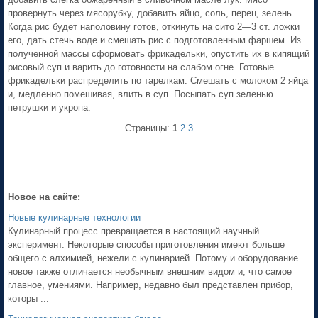
провернуть через мясорубку, добавить яйцо, соль, перец, зелень.
Когда рис будет наполовину готов, откинуть на сито 2—3 ст. ложки
его, дать стечь воде и смешать рис с подготовленным фаршем. Из
полученной массы сформовать фрикадельки, опустить их в кипящий
рисовый суп и варить до готовности на слабом огне. Готовые
фрикадельки распределить по тарелкам. Смешать с молоком 2 яйца
и, медленно помешивая, влить в суп. Посыпать суп зеленью
петрушки и укропа.
Страницы:
1
2
3
Новое на сайте:
Новые кулинарные технологии
Кулинарный процесс превращается в настоящий научный
эксперимент. Некоторые способы приготовления имеют больше
общего с алхимией, нежели с кулинарией. Потому и оборудование
новое также отличается необычным внешним видом и, что самое
главное, умениями. Например, недавно был представлен прибор,
которы ...