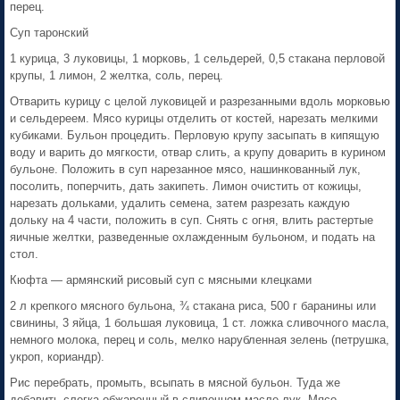
перец.
Суп таронский
1 курица, 3 луковицы, 1 морковь, 1 сельдерей, 0,5 стакана перловой
крупы, 1 лимон, 2 желтка, соль, перец.
Отварить курицу с целой луковицей и разрезанными вдоль морковью
и сельдереем. Мясо курицы отделить от костей, нарезать мелкими
кубиками. Бульон процедить. Перловую крупу засыпать в кипящую
воду и варить до мягкости, отвар слить, а крупу доварить в курином
бульоне. Положить в суп нарезанное мясо, нашинкованный лук,
посолить, поперчить, дать закипеть. Лимон очистить от кожицы,
нарезать дольками, удалить семена, затем разрезать каждую
дольку на 4 части, положить в суп. Снять с огня, влить растертые
яичные желтки, разведенные охлажденным бульоном, и подать на
стол.
Кюфта — армянский рисовый суп с мясными клецками
2 л крепкого мясного бульона, ¾ стакана риса, 500 г баранины или
свинины, 3 яйца, 1 большая луковица, 1 ст. ложка сливочного масла,
немного молока, перец и соль, мелко нарубленная зелень (петрушка,
укроп, кориандр).
Рис перебрать, промыть, всыпать в мясной бульон. Туда же
добавить слегка обжаренный в сливочном масле лук. Мясо