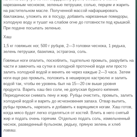
нарезанным чесноком, зеленью петрушки, солью, перцем и жарить
на растительном масле. Полученной массой нафаршировать
баклажаны, уложить их в посуду, добавить нарезанные помидоры,
холодную воду и тушат на слабом огне до готовности под крышкой.
При подаче посыпать зеленью.
Хаш
1,5 кг говяжьих ног, 500 г рубцов, 2—3 головки чеснока, 1 редька,
зелень петрушки, базилика, эстрагона, соль.
Говяжьи ноги опалить, поскоблить, тщательно промыть, разрубить на
части и замочить на сутки в холодной проточной воде или просто
залить холодной водой и менять ее через каждые 2—3 часа. Затем
ноги еще раз промыть, положить в неширокую кастрюлю и залить
водой так, чтобы ее уровень был на 15—20 см выше уровня
продукта. Варить хаш без соли, не допуская бурного кипения.
Периодически снимать пену и жир. Рубцы очистить, промыть, залить
холодной водой и варить до исчезновения запаха. Отвар вылить,
рубцы промыть, нарезать и добавить к варящимся ногам. Хаш готов,
когда мясо будет легко отделяться от костей. Влить в него снятый
жир и подать очень горячим. Отдельно подать соль, измельченный
чеснок, разведенный бульоном, редьку, пряную зелень и хлеб
лаваш.