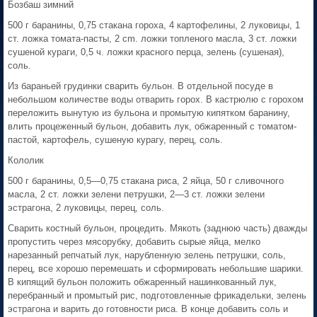
Бозбаш зимний
500 г баранины, 0,75 стакана гороха, 4 картофелины, 2 луковицы, 1
cт. ложка томата-пасты, 2 cm. ложки топленого масла, 3 cт. ложки
сушеной кураги, 0,5 ч. ложки красного перца, зелень (сушеная),
соль.
Из бараньей грудинки сварить бульон. В отдельной посуде в
небольшом количестве воды отварить горох. В кастрюлю с горохом
переложить вынутую из бульона и промытую кипятком баранину,
влить процеженный бульон, добавить лук, обжаренный с томатом-
пастой, картофель, сушеную курагу, перец, соль.
Кололик
500 г баранины, 0,5—0,75 стакана риса, 2 яйца, 50 г сливочного
масла, 2 cт. ложки зелени петрушки, 2—3 cт. ложки зелени
эстрагона, 2 луковицы, перец, соль.
Сварить костный бульон, процедить. Мякоть (заднюю часть) дважды
пропустить через мясорубку, добавить сырые яйца, мелко
нарезанный репчатый лук, нарубленную зелень петрушки, соль,
перец, все хорошо перемешать и сформировать небольшие шарики.
В кипящий бульон положить обжаренный нашинкованный лук,
перебранный и промытый рис, подготовленные фрикадельки, зелень
эстрагона и варить до готовности риса. В конце добавить соль и