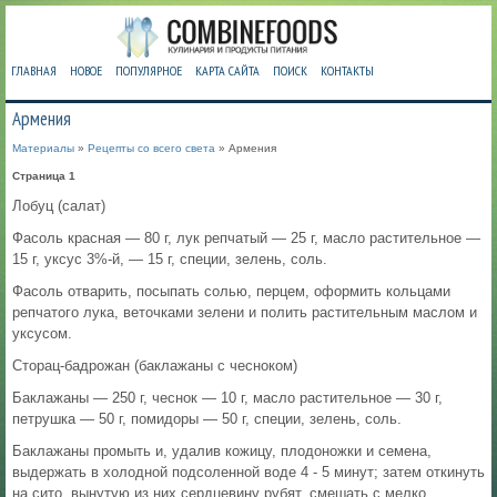
ГЛАВНАЯ
НОВОЕ
ПОПУЛЯРНОЕ
КАРТА САЙТА
ПОИСК
КОНТАКТЫ
Армения
Материалы
»
Рецепты со всего света
» Армения
Страница 1
Лобуц (салат)
Фасоль красная — 80 г, лук репчатый — 25 г, масло растительное —
15 г, уксус 3%-й, — 15 г, специи, зелень, соль.
Фасоль отварить, посыпать солью, перцем, оформить кольцами
репчатого лука, веточками зелени и полить растительным маслом и
уксусом.
Сторац-бадрожан (баклажаны с чесноком)
Баклажаны — 250 г, чеснок — 10 г, масло растительное — 30 г,
петрушка — 50 г, помидоры — 50 г, специи, зелень, соль.
Баклажаны промыть и, удалив кожицу, плодоножки и семена,
выдержать в холодной подсоленной воде 4 - 5 минут; затем откинуть
на сито, вынутую из них сердцевину рубят, смешать с мелко