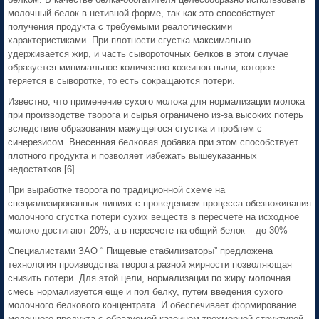
молочный белок в нетивной форме, так как это способствует
получения продукта с требуемыми реалогическими
характеристиками. При плотности сгустка максимально
удерживается жир, и часть сывороточных белков в этом случае
образуется минимальное количество козеинов пыли, которое
теряется в сыворотке, то есть сокращаются потери.
Известно, что применение сухого молока для нормализации молока
при производстве творога и сырья ограничено из-за высоких потерь
вследствие образования мажущегося сгустка и проблем с
синерезисом. Внесенная белковая добавка при этом способствует
плотного продукта и позволяет избежать вышеуказанных
недостатков [6]
При выработке творога по традиционной схеме на
специализированных линиях с проведением процесса обезвоживания
молочного сгустка потери сухих веществ в пересчете на исходное
молоко достигают 20%, а в пересчете на общий белок – до 30%
Специалистами ЗАО “ Пищевые стабилизаторы” предложена
технология производства творога разной жирности позволяющая
снизить потери. Для этой цели, нормализации по жиру молочная
смесь нормализуется еще и пол белку, путем введения сухого
молочного белкового концентрата. И обеспечивает формирование
молочного продукта с образуемой казеином трехмерной структурой,