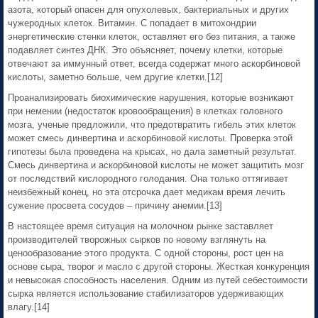
азота, который опасен для опухолевых, бактериальных и других
чужеродных клеток. Витамин. С попадает в митохондрии
энергетические стенки клеток, оставляет его без питания, а также
подавляет синтез ДНК. Это объясняет, почему клетки, которые
отвечают за иммунный ответ, всегда содержат много аскорбиновой
кислоты, заметно больше, чем другие клетки.[12]
Проанализировать биохимические нарушения, которые возникают
при немении (недостаток кровообращения) в клетках головного
мозга, ученые предложили, что предотвратить гибель этих клеток
может смесь динвертина и аскорбиновой кислоты. Проверка этой
гипотезы была проведена на крысах, но дала заметный результат.
Смесь динвертина и аскорбиновой кислоты не может защитить мозг
от последствий кислородного голодания. Она только оттягивает
неизбежный конец, но эта отсрочка дает медикам время лечить
сужение просвета сосудов – причину анемии.[13]
В настоящее время ситуация на молочном рынке заставляет
производителей творожных сырков по новому взглянуть на
ценообразование этого продукта. С одной стороны, рост цен на
основе сыра, творог и масло с другой стороны. Жесткая конкуренция
и невысокая способность населения. Одним из путей себестоимости
сырка является использование стабилизаторов удерживающих
влагу.[14]