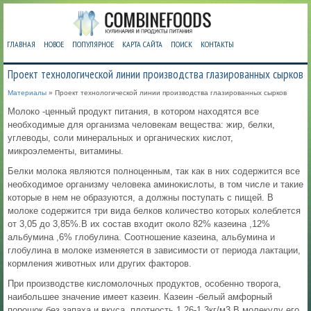
ГЛАВНАЯ
НОВОЕ
ПОПУЛЯРНОЕ
КАРТА САЙТА
ПОИСК
КОНТАКТЫ
Проект технологической линии производства глазированных сырков
Материалы
» Проект технологической линии производства глазированных сырков
Молоко -ценный продукт питания, в котором находятся все
необходимые для организма человекам вещества: жир, белки,
углеводы, соли минеральных и органических кислот,
микроэлементы, витамины.
Белки молока являются полноценным, так как в них содержится все
необходимое организму человека аминокислоты, в том числе и такие
которые в нем не образуются, а должны поступать с пищей. В
молоке содержится три вида белков количество которых колеблется
от 3,05 до 3,85%.В их состав входит около 82% казеина ,12%
альбумина ,6% глобулина. Соотношение казеина, альбумина и
глобулина в молоке изменяется в зависимости от периода лактации,
кормления животных или других факторов.
При производстве кисломолочных продуктов, особенно творога,
наибольшее значение имеет казеин. Казеин -белый амфорный
порошок без запаха и вкуса, плотность 1,26-1,3кг/м3.В молекулу его