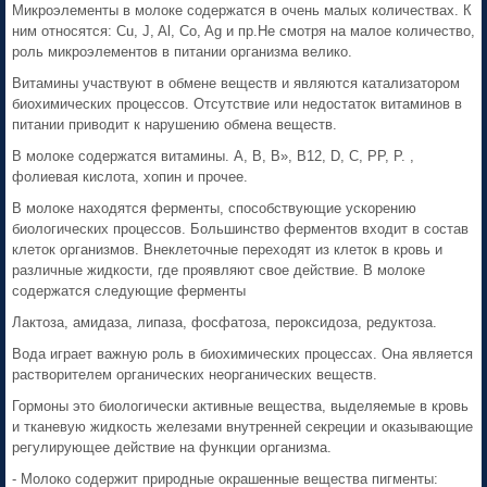
Микроэлементы в молоке содержатся в очень малых количествах. К
ним относятся: Cu, J, Al, Co, Ag и пр.Не смотря на малое количество,
роль микроэлементов в питании организма велико.
Витамины участвуют в обмене веществ и являются катализатором
биохимических процессов. Отсутствие или недостаток витаминов в
питании приводит к нарушению обмена веществ.
В молоке содержатся витамины. А, В, В», В12, D, С, РР, Р. ,
фолиевая кислота, хопин и прочее.
В молоке находятся ферменты, способствующие ускорению
биологических процессов. Большинство ферментов входит в состав
клеток организмов. Внеклеточные переходят из клеток в кровь и
различные жидкости, где проявляют свое действие. В молоке
содержатся следующие ферменты
Лактоза, амидаза, липаза, фосфатоза, пероксидоза, редуктоза.
Вода играет важную роль в биохимических процессах. Она является
растворителем органических неорганических веществ.
Гормоны это биологически активные вещества, выделяемые в кровь
и тканевую жидкость железами внутренней секреции и оказывающие
регулирующее действие на функции организма.
- Молоко содержит природные окрашенные вещества пигменты: