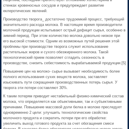
стенках кровеносных сосудов и предупреждает развитие
еклеротических явлений.
Производство творога_ достаточно трудоемкий процесс, требующий
значительного расхода молока. В настоящее время производители
молочной продукции испытывают острый дефицит сырья, особенно в
зимний период. При этом количество молока довольно низкое при
его высокой стоимости. Одним из возможных путей решения этой
проблемы при производстве творога служит использование
растительных жиров и сухого обезжиренного молока. Такой
технологический прием позволяет сгладить сезонность в
производстве, снизить себестоимость вырабатываемой продукции.[5]
Повышение цен на молоко- сырье вызывает необходимость более
полного использования сухих веществ молока, заставляет
изыскивать пути сокращения производственных потерь сырья. У
творога эти потери составляют 30%.
К таким потерям приводит нестабильный физико-химический состав
молока, что определяется как объективными, так и субъективными
причинами. Повышение массовой доли белка в молоке преследует
одновременно 2 цели: улучшить технологические свойства
молочного продукта и сократить потери при его обработке:
увеличить выход готового продукта за счет обогащения смеси
белком. В качестве белка-обогатителя целесообразно использовать