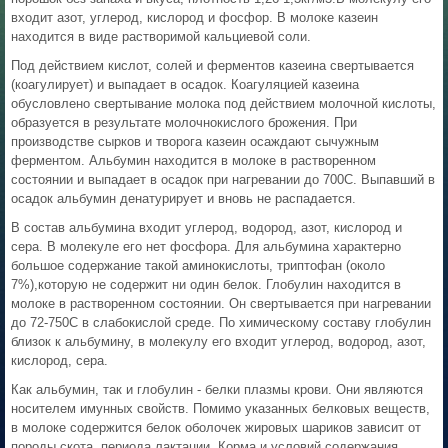
входит азот, углерод, кислород и фосфор. В молоке казеин
находится в виде растворимой кальциевой соли.
Под действием кислот, солей и ферментов казеина свертывается
(коагулирует) и выпадает в осадок. Коагуляцией казеина
обусловлено свертывание молока под действием молочной кислоты,
образуется в результате молочнокислого брожения. При
производстве сырков и творога казеин осаждают сычужным
ферментом. Альбумин находится в молоке в растворенном
состоянии и выпадает в осадок при нагревании до 700С. Выпавший в
осадок альбумин денатурирует и вновь не распадается.
В состав альбумина входит углерод, водород, азот, кислород и
сера. В молекуле его нет фосфора. Для альбумина характерно
большое содержание такой аминокислоты, триптофан (около
7%),которую не содержит ни один белок. Глобулин находится в
молоке в растворенном состоянии. Он свертывается при нагревании
до 72-750С в слабокислой среде. По химическому составу глобулин
близок к альбумину, в молекулу его входит углерод, водород, азот,
кислород, сера.
Как альбумин, так и глобулин - белки плазмы крови. Они являются
носителем имунных свойств. Помимо указанных белковых веществ,
в молоке содержится белок оболочек жировых шариков зависит от
породы скота, периода лактации. Корма и условий содержания.