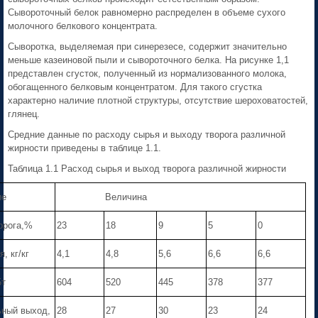
Сывороточный белок равномерно распределен в объеме сухого
молочного белкового концентрата.
Сыворотка, выделяемая при синерезесе, содержит значительно
меньше казеиновой пыли и сывороточного белка. На рисунке 1,1
представлен сгусток, полученный из нормализованного молока,
обогащенного белковым концентратом. Для такого сгустка
характерно наличие плотной структуры, отсутствие шероховатостей,
глянец.
Средние данные по расходу сырья и выходу творога различной
жирности приведены в таблице 1.1.
Таблица 1.1 Расход сырья и выход творога различной жирности
ие
Величина
орога,%
23
18
9
5
0
, кг/кг
4,1
4,8
5,6
6,6
6,6
5т
604
520
445
378
377
ьный выход,
28
27
30
23
24