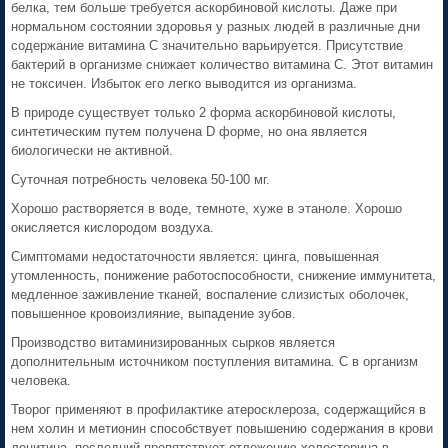
белка, тем больше требуется аскорбиновой кислоты. Даже при
нормальном состоянии здоровья у разных людей в различные дни
содержание витамина С значительно варьируется. Присутствие
бактерий в организме снижает количество витамина С. Этот витамин
не токсичен. Избыток его легко выводится из организма.
В природе существует только 2 форма аскорбиновой кислоты,
синтетическим путем получена D форме, но она является
биологически не активной.
Суточная потребность человека 50-100 мг.
Хорошо растворяется в воде, темноте, хуже в этаноле. Хорошо
окисляется кислородом воздуха.
Симптомами недостаточности является: цинга, повышенная
утомленность, понижение работоспособности, снижение иммунитета,
медленное заживление тканей, воспаление слизистых оболочек,
повышенное кровоизлияние, выпадение зубов.
Производство витаминизированных сырков является
дополнительным источником поступления витамина. С в организм
человека.
Творог применяют в профилактике атеросклероза, содержащийся в
нем холин и метионин способствует повышению содержания в крови
лецитина, последний препятствует отложению холестерина в