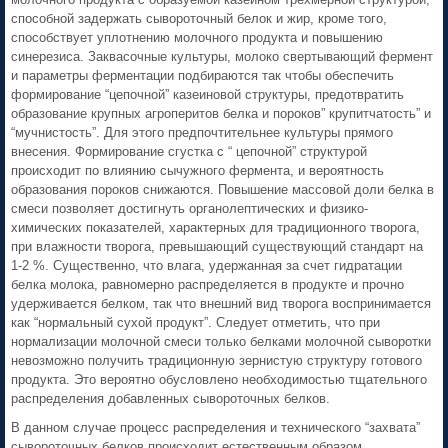
способной задержать сывороточный белок и жир, кроме того,
способствует уплотнению молочного продукта и повышению
синерезиса. Заквасочные культуры, молоко свертывающий фермент
и параметры ферментации подбираются так чтобы обеспечить
формирование “цепочной” казеиновой структуры, предотвратить
образование крупных агроперитов белка и пороков” крупитчатость” и
“мучнистость”. Для этого предпочтительнее культуры прямого
внесения. Формирование сгустка с “ цепочной” структурой
происходит по влиянию сычужного фермента, и вероятность
образования пороков снижаются. Повышение массовой доли белка в
смеси позволяет достигнуть органолептических и физико-
химических показателей, характерных для традиционного творога,
при влажности творога, превышающий существующий стандарт на
1-2 %. Существенно, что влага, удержанная за счет гидратации
белка молока, равномерно распределяется в продукте и прочно
удерживается белком, так что внешний вид творога воспринимается
как “нормальный сухой продукт”. Следует отметить, что при
нормализации молочной смеси только белками молочной сыворотки
невозможно получить традиционную зернистую структуру готового
продукта. Это вероятно обусловлено необходимостью тщательного
распределения добавленных сывороточных белков.
В данном случае процесс распределения и технического “захвата”
сывороточных белков происходит естественным образом.