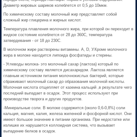
Диаметр жировых шариков колеблется от 0,5 до 10мкм.
По химическому составу молочный жир представляет собой
сложный жир глицерина и жирных кислот.
Температура плавления молочного жира, при которой он переходит в
жидкое состояние колеблется от 28 до 360С, температура
затвердевания - от 18 до 230С.
В молочном жире растворены витамины. А, D, У.Кроме молочного
жира в молоке находится липоида фосфатиды и стерины.
- Углеводы молока- это молочный сахар (лактоза) который по
химическому составу является дисахаридом. Лактоза является
главным источником питания молочнокислых бактерий, которые
сбраживают молочный сахар до образования молочной кислоты.
Молочная кислота отщепляет от казеина кальций ,в результате чего
последний выпадает в осадок. Этот процесс используют при
производстве творога и других продуктов.
-Минеральные соли. В молоке содержится (около 0,6-0,8%) соли
кальция, магния, калия, железа жиленной и фосфорной кислот. Они
имеют большое значение в питании организма. При недостатке или
излишке их нарушается коллоидная система, что вызывает
выпадение белков в осадок.