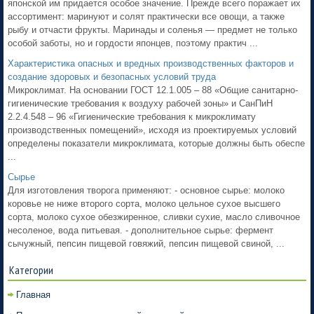
японской им придается особое значение. Прежде всего поражает их
ассортимент: маринуют и солят практически все овощи, а также
рыбу и отчасти фрукты. Маринады и соленья — предмет не только
особой заботы, но и гордости японцев, поэтому практич ...
Характеристика опасных и вредных производственных факторов и
создание здоровых и безопасных условий труда
Микроклимат. На основании ГОСТ 12.1.005 – 88 «Общие санитарно-
гигиенические требования к воздуху рабочей зоны» и СанПиН
2.2.4.548 – 96 «Гигиенические требования к микроклимату
производственных помещений», исходя из проектируемых условий
определены показатели микроклимата, которые должны быть обеспе
...
Сырье
Для изготовления творога применяют: - основное сырье: молоко
коровье не ниже второго сорта, молоко цельное сухое высшего
сорта, молоко сухое обезжиренное, сливки сухие, масло сливочное
несоленое, вода питьевая. - дополнительное сырье: фермент
сычужный, пепсин пищевой говяжий, пепсин пищевой свиной, ...
Категории
Главная