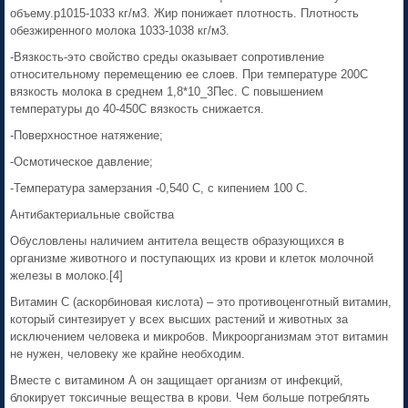
объему.p1015-1033 кг/м3. Жир понижает плотность. Плотность
обезжиренного молока 1033-1038 кг/м3.
-Вязкость-это свойство среды оказывает сопротивление
относительному перемещению ее слоев. При температуре 200С
вязкость молока в среднем 1,8*10_3Пес. С повышением
температуры до 40-450С вязкость снижается.
-Поверхностное натяжение;
-Осмотическое давление;
-Температура замерзания -0,540 С, с кипением 100 С.
Антибактериальные свойства
Обусловлены наличием антитела веществ образующихся в
организме животного и поступающих из крови и клеток молочной
железы в молоко.[4]
Витамин С (аскорбиновая кислота) – это противоценготный витамин,
который синтезирует у всех высших растений и животных за
исключением человека и микробов. Микроорганизмам этот витамин
не нужен, человеку же крайне необходим.
Вместе с витамином А он защищает организм от инфекций,
блокирует токсичные вещества в крови. Чем больше потреблять