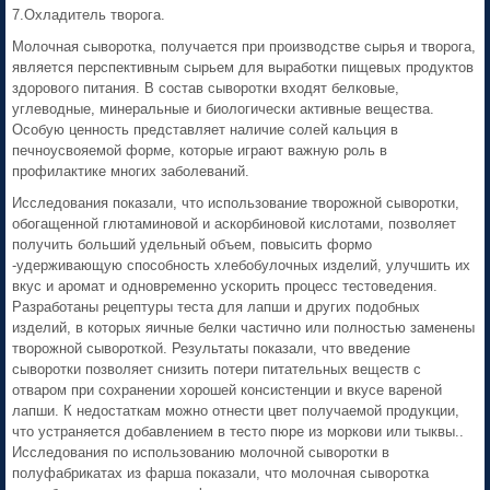
7.Охладитель творога.
Молочная сыворотка, получается при производстве сырья и творога,
является перспективным сырьем для выработки пищевых продуктов
здорового питания. В состав сыворотки входят белковые,
углеводные, минеральные и биологически активные вещества.
Особую ценность представляет наличие солей кальция в
печноусвояемой форме, которые играют важную роль в
профилактике многих заболеваний.
Исследования показали, что использование творожной сыворотки,
обогащенной глютаминовой и аскорбиновой кислотами, позволяет
получить больший удельный объем, повысить формо
-удерживающую способность хлебобулочных изделий, улучшить их
вкус и аромат и одновременно ускорить процесс тестоведения.
Разработаны рецептуры теста для лапши и других подобных
изделий, в которых яичные белки частично или полностью заменены
творожной сывороткой. Результаты показали, что введение
сыворотки позволяет снизить потери питательных веществ с
отваром при сохранении хорошей консистенции и вкусе вареной
лапши. К недостаткам можно отнести цвет получаемой продукции,
что устраняется добавлением в тесто пюре из моркови или тыквы..
Исследования по использованию молочной сыворотки в
полуфабрикатах из фарша показали, что молочная сыворотка