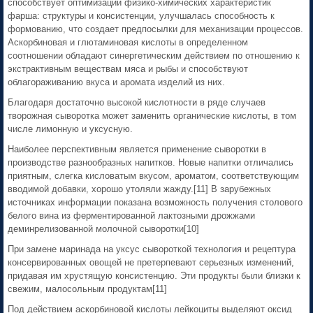
способствует оптимизации физико-химических характеристик
фарша: структуры и консистенции, улучшалась способность к
формованию, что создает предпосылки для механизации процессов.
Аскорбиновая и глютаминовая кислоты в определенном
соотношении обладают синергетическим действием по отношению к
экстрактивным веществам мяса и рыбы и способствуют
облагораживанию вкуса и аромата изделий из них.
Благодаря достаточно высокой кислотности в ряде случаев
творожная сыворотка может заменить органические кислоты, в том
числе лимонную и уксусную.
Наиболее перспективным является применение сыворотки в
производстве разнообразных напитков. Новые напитки отличались
приятным, слегка кисловатым вкусом, ароматом, соответствующим
вводимой добавки, хорошо утоляли жажду.[11] В зарубежных
источниках информации показана возможность получения столового
белого вина из ферментированной лактозными дрожжами
деминрелизованной молочной сыворотки[10]
При замене маринада на уксус сывороткой технология и рецептура
консервированных овощей не претерпевают серьезных изменений,
придавая им хрустящую консистенцию. Эти продукты были близки к
свежим, малосольным продуктам[11]
Под действием аскорбиновой кислоты лейкоциты выделяют оксид