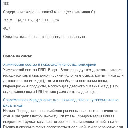
100
Содержание жира в сладкой массе (без витамина С)
Жс.м. = (4,31 +5,15) * 100 = 23%
40,7
Следовательно, расчет произведен правильно.
Новое на сайте:
Химический состав и показатели качества консервов
Химический состав ПДП. Вода . Вода в продуктах детского питания
находится как в связанном (сухие молочные смеси, крупы, мука для
детского питания и др.), так и в свободном состоянии (соки,
пюреобразные продукты, молоко для детского питания и т.д.). По
содержанию воды ПДП можно разделить на две груп ...
Современное оборудование для производства полуфабрикатов из
мяса птицы
На рис. 1 представлена наиболее рациональная технологическая
схема разделки потрошеной тушки птицы, предусматривающая
выделение грудки, крыльев, окорочков и спинолопаточной части.
Грудка и окорочка могут подвергаться дальнейшей переработке для