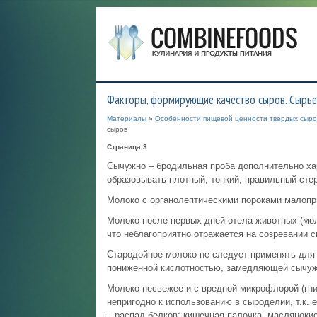
Факторы, формирующие качество сыров. Сырье
Материалы
»
Особенности пищевой ценности твердых сыро
сыров
Страница 3
Сычужно – бродильная проба дополнительно хар
образовывать плотный, тонкий, правильный стер
Молоко с органолептическими пороками малопр
Молоко после первых дней отела животных (мол
что неблагоприятно отражается на созревании с
Стародойное молоко не следует применять для с
пониженной кислотностью, замедляющей сычуж
Молоко несвежее и с вредной микрофлорой (гни
непригодно к использованию в сыроделии, т.к.
– распад белков; кишечная палочка, масляноки