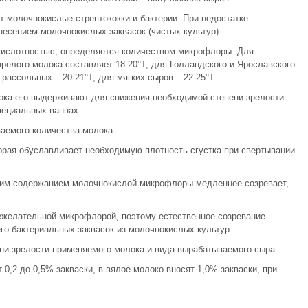
 молочнокислые стрептококки и бактерии. При недостатке
есением молочнокислых заквасок (чистых культур).
 кислотностью, определяется количеством микрофлоры. Для
релого молока составляет 18-20°Т, для Голландского и Ярославского
 рассольных – 20-21°Т, для мягких сыров – 22-25°Т.
лока его выдерживают для снижения необходимой степени зрелости
пециальных ваннах.
аемого количества молока.
орая обуславливает необходимую плотность сгустка при свертывании
шим содержанием молочнокислой микрофлоры медленнее созревает,
нежелательной микрофлорой, поэтому естественное созревание
го бактериальных заквасок из молочнокислых культур.
ени зрелости применяемого молока и вида вырабатываемого сыра.
 0,2 до 0,5% закваски, в вялое молоко вносят 1,0% закваски, при