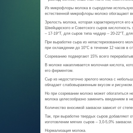
Из микрофлоры молока в сыроделии используют
естественной микрофлоры молоко обогащают вн
Зрелость молока, которая характеризуется его
Швейцарского и Советского сыров кислотность з
– 17-19°Т, для сыров типа чеддер – 20-22°Т, для
При выработке сыра из непастеризованного мо
при охлаждении до 10°С в течении 12 часов в с
Созреванию подвергают 15% всего перерабатыв
В молоке накапливается молочная кислота, кот
его ферментом.
Сыр из недостаточно зрелого молока с неболь
обладает слабовыраженным вкусом и рисунком.
Но при созревании молоко может обогатиться 
молока целесообразно заменить введением в не
Количество вносимой закваски зависит от степ
Так, при выработке твердых сыров добавляют от
изготовлении мягких сыров – 3,0-5,0% закваски.
Нормализация молока.