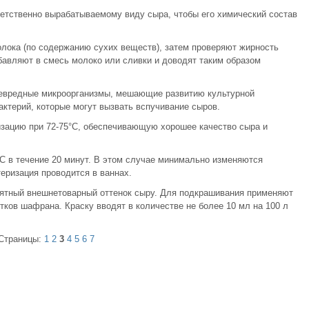
етственно вырабатываемому виду сыра, чтобы его химический состав
лока (по содержанию сухих веществ), затем проверяют жирность
бавляют в смесь молоко или сливки и доводят таким образом
невредные микроорганизмы, мешающие развитию культурной
ктерий, которые могут вызвать вспучивание сыров.
зацию при 72-75°С, обеспечивающую хорошее качество сыра и
С в течение 20 минут. В этом случае минимально изменяются
еризация проводится в ваннах.
иятный внешнетоварный оттенок сыру. Для подкрашивания применяют
тков шафрана. Краску вводят в количестве не более 10 мл на 100 л
Страницы:
1
2
3
4
5
6
7