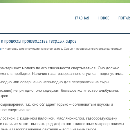
ГЛАВНАЯ
НОВОЕ
ПОПУЛ
 и процессы производства твердых сыров
в
» Факторы, формирующие качество сыров. Сырье и процессы производства твердых
актеризует молоко по его способности свертываться. Оно должно
жень в пробирке. Наличие газа, разорванного сгустка – недопустимы.
игодно или совершенно непригодно для переработки на сыры.
озиво) непригодно, оно содержит большое количество альбумина,
ыров.
ыроварения, т.к. оно обладает горько – солоноватым вкусом и
ное свертывание.
лостной, с кишечной палочкой, маслянокислой, газообразующей)
 ее наличие может вызвать ряд дефектов: гнилостные микроорганизмы
слые и газообразующие бактерии – вспучивание сыров.