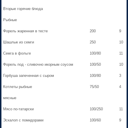
Вторые горячие блюда
Рыбные
Форель жаренная в тесте
200
9
Шашлык из семги
250
10
Семга в фольге
100/80
11
Форель под - сливочно икорным соусом
100/50
10
Горбуша запеченная с сыром
100/80
3
Котлеты рыбные
75/50
4
мясные
Мясо по-татарски
100/250
11
Эскалоп с помидорами
100/60
9