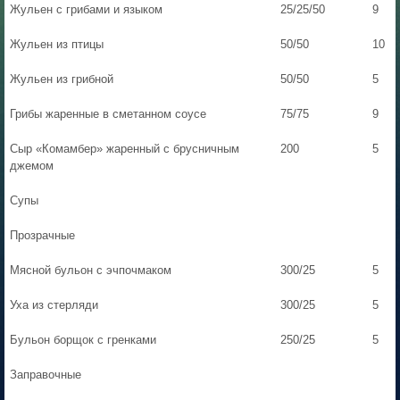
Жульен с грибами и языком
25/25/50
9
Жульен из птицы
50/50
10
Жульен из грибной
50/50
5
Грибы жаренные в сметанном соусе
75/75
9
Сыр «Комамбер» жаренный с брусничным
200
5
джемом
Супы
Прозрачные
Мясной бульон с эчпочмаком
300/25
5
Уха из стерляди
300/25
5
Бульон борщок с гренками
250/25
5
Заправочные