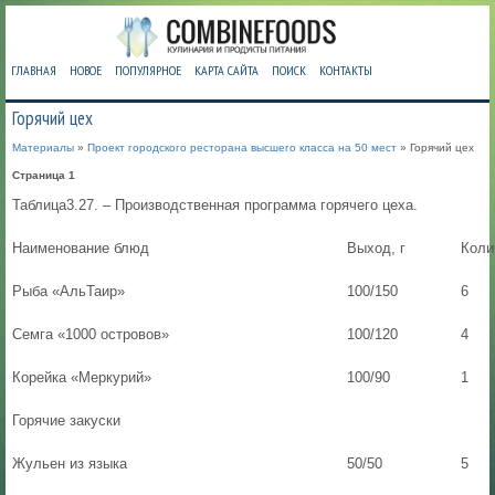
ГЛАВНАЯ
НОВОЕ
ПОПУЛЯРНОЕ
КАРТА САЙТА
ПОИСК
КОНТАКТЫ
Горячий цех
Материалы
»
Проект городского ресторана высшего класса на 50 мест
» Горячий цех
Страница 1
Таблица3.27. – Производственная программа горячего цеха.
Наименование блюд
Выход, г
Коли
Рыба «АльТаир»
100/150
6
Семга «1000 островов»
100/120
4
Корейка «Меркурий»
100/90
1
Горячие закуски
Жульен из языка
50/50
5