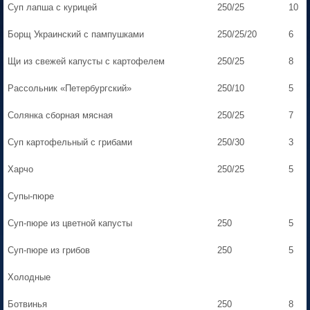
Суп лапша с курицей
250/25
10
Борщ Украинский с пампушками
250/25/20
6
Щи из свежей капусты с картофелем
250/25
8
Рассольник «Петербургский»
250/10
5
Солянка сборная мясная
250/25
7
Суп картофельный с грибами
250/30
3
Харчо
250/25
5
Супы-пюре
Суп-пюре из цветной капусты
250
5
Суп-пюре из грибов
250
5
Холодные
Ботвинья
250
8