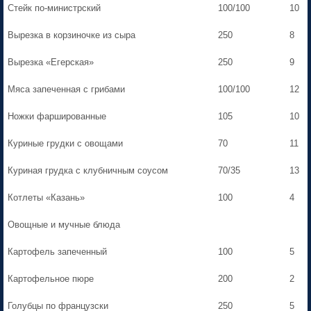
Стейк по-министрский
100/100
10
Вырезка в корзиночке из сыра
250
8
Вырезка «Егерская»
250
9
Мяса запеченная с грибами
100/100
12
Ножки фаршированные
105
10
Куриные грудки с овощами
70
11
Куриная грудка с клубничным соусом
70/35
13
Котлеты «Казань»
100
4
Овощные и мучные блюда
Картофель запеченный
100
5
Картофельное пюре
200
2
Голубцы по французски
250
5