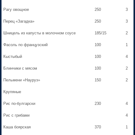
Рагу овощное
250
3
Перец «Загадка»
250
3
Шницель из капусты в молочном соусе
185/15
2
Фасоль по французский
100
1
Кыстыбый
100
4
Блинчики с мясом
100
2
Пельмени «Науруз»
150
2
Крупяные
Рис по-булгарски
230
4
Рис с грибами
4
Каша боярская
370
1