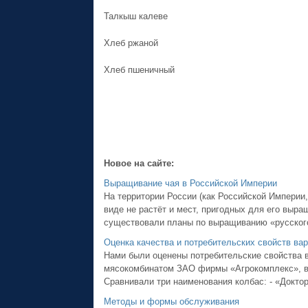
Талкыш калеве
Хлеб ржаной
Хлеб пшеничный
Новое на сайте:
Выращивание чая в Российской Империи
На территории России (как Российской Империи
виде не растёт и мест, пригодных для его выращ
существовали планы по выращиванию «русского 
Оценка качества и потребительских свойств ва
Нами были оценены потребительские свойства
мясокомбинатом ЗАО фирмы «Агрокомплекс», в 
Сравнивали три наименования колбас: - «Докторс
Методы и формы обслуживания