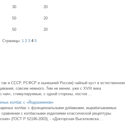
30
20
50
20
50
20
Страницы:
1
2
3
4
5
, так и СССР, РСФСР и нынешней России) чайный куст в естественном
ивания, совсем немного. Тем не менее, уже с XVIII века
чая», стимулируемые, с одной стороны, постоя ...
реных колбас с «Йодказеином»
 вареных колбас с функциональными добавками, вырабатываемых
сравнении с колбасными изделиями классической рецептуры.
кая» (ГОСТ Р 52196-2003); - «Докторская Выселковска ...