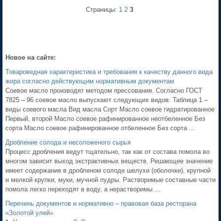
Страницы:
1
2
3
Новое на сайте:
Товароведная характеристика и требования к качеству данного вида
жира согласно действующим нормативным документам
Соевое масло производят методом прессования. Согласно ГОСТ
7825 – 96 соевое масло выпускают следующих видов: Таблица 1 –
виды соевого масла Вид масла Сорт Масло соевое гидратированное
Первый, второй Масло соевое рафинированное неотбеленное Без
сорта Масло соевое рафинированное отбеленное Без сорта ...
Дробление солода и несоложеного сырья
Процесс дробления ведут тщательно, так как от состава помола во
многом зависит выход экстрактивных веществ. Решающее значение
имеет содержание в дробленом солоде шелухи (оболочки), крупной
и мелкой крупки, муки, мучной пудры. Растворимые составные части
помола легко переходят в воду, а нерастворимы ...
Перечень документов и нормативно – правовая база ресторана
«Золотой улей»