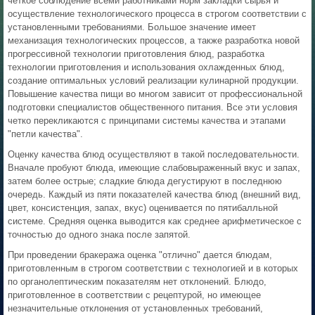
четкое соблюдение всеми работниками норм закладки сырья и
осуществление технологического процесса в строгом соответствии с
установленными требованиями. Большое значение имеет
механизация технологических процессов, а также разработка новой
прогрессивной технологии приготовления блюд, разработка
технологии приготовления и использования охлажденных блюд,
создание оптимальных условий реализации кулинарной продукции.
Повышение качества пищи во многом зависит от профессиональной
подготовки специалистов общественного питания. Все эти условия
четко перекликаются с принципами системы качества и этапами
"петли качества".
Оценку качества блюд осуществляют в такой последовательности.
Вначале пробуют блюда, имеющие слабовыраженный вкус и запах,
затем более острые; сладкие блюда дегустируют в последнюю
очередь. Каждый из пяти показателей качества блюд (внешний вид,
цвет, консистенция, запах, вкус) оценивается по пятибалльной
системе. Средняя оценка выводится как среднее арифметическое с
точностью до одного знака после запятой.
При проведении бракеража оценка "отлично" дается блюдам,
приготовленным в строгом соответствии с технологией и в которых
по органолептическим показателям нет отклонений. Блюдо,
приготовленное в соответствии с рецептурой, но имеющее
незначительные отклонения от установленных требований,