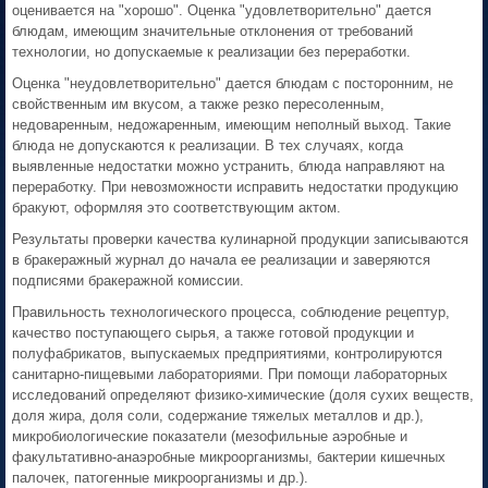
оценивается на "хорошо". Оценка "удовлетворительно" дается
блюдам, имеющим значительные отклонения от требований
технологии, но допускаемые к реализации без переработки.
Оценка "неудовлетворительно" дается блюдам с посторонним, не
свойственным им вкусом, а также резко пересоленным,
недоваренным, недожаренным, имеющим неполный выход. Такие
блюда не допускаются к реализации. В тех случаях, когда
выявленные недостатки можно устранить, блюда направляют на
переработку. При невозможности исправить недостатки продукцию
бракуют, оформляя это соответствующим актом.
Результаты проверки качества кулинарной продукции записываются
в бракеражный журнал до начала ее реализации и заверяются
подписями бракеражной комиссии.
Правильность технологического процесса, соблюдение рецептур,
качество поступающего сырья, а также готовой продукции и
полуфабрикатов, выпускаемых предприятиями, контролируются
санитарно-пищевыми лабораториями. При помощи лабораторных
исследований определяют физико-химические (доля сухих веществ,
доля жира, доля соли, содержание тяжелых металлов и др.),
микробиологические показатели (мезофильные аэробные и
факультативно-анаэробные микроорганизмы, бактерии кишечных
палочек, патогенные микроорганизмы и др.).