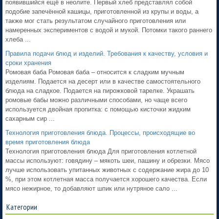
появившийся ещё в неолите. Первый хлеб представлял собой
подобие запечённой кашицы, приготовленной из крупы и воды, а
также мог стать результатом случайного приготовления или
намеренных экспериментов с водой и мукой. Потомки такого раннего
хлеба ...
Правила подачи блюд и изделий. Требования к качеству, условия и
сроки хранения
Ромовая баба Ромовая баба – относится к сладким мучным
изделиям. Подается на десерт или в качестве самостоятельного
блюда на сладкое. Подается на пирожковой тарелке. Украшать
ромовые бабы можно различными способами, но чаще всего
используется двойная пропитка: с помощью кисточки жидким
сахарным сир ...
Технология приготовления блюда. Процессы, происходящие во
время приготовления блюда
Технология приготовления блюда Для приготовления котлетной
массы используют: говядину – мякоть шеи, пашину и обрезки. Мясо
лучше использовать упитанных животных с содержание жира до 10
%, при этом котлетная масса получается хорошего качества. Если
мясо нежирное, то добавляют шпик или нутряное сало ...
Категории