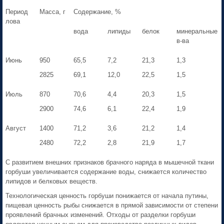
Период
Масса, г
Содержание, %
лова
вода
липиды
белок
минеральные
в-ва
Июнь
950
65,5
7,2
21,3
1,3
2825
69,1
12,0
22,5
1,5
Июль
870
70,6
4,4
20,3
1,5
2900
74,6
6,1
22,4
1,9
Август
1400
71,2
3,6
21,2
1,4
2480
72,2
2,8
21,9
1,7
С развитием внешних признаков брачного наряда в мышечной ткани
горбуши увеличивается содержание воды, снижается количество
липидов и белковых веществ.
Технологическая ценность горбуши понижается от начала путины,
пищевая ценность рыбы снижается в прямой зависимости от степени
проявлений брачных изменений. Отходы от разделки горбуши