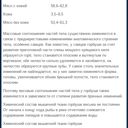
Мясо с кожей
58,6–62,8
Кожа
3,5–9,5
Мясо без кожи
53,4–61,3
Массовые соотношения частей тела существенно изменяются в
связи с преднерестовыми изменениями анатомического строения
тела, особенно самцов. Как известно, у самцов горбуши за счет
развития приголовной части спины мощного хрящевого киля
образуется горб, тело становится плоским и вытянутым по
вертикали; обе челюсти сильно удлиняются и загибаются, на
челюстях образуются крупные зубы. У самок столь значительных
изменений не наблюдается, но у них заметно изменяется форма
головы, увеличивается объем брюшной полости, тело становится
плоским.
Поэтому весовые соотношения частей тела у горбуши также
изменяются в зависимости от степени развития брачных изменений.
Химический состав мышечной ткани горбуши весьма не постоянен.
От начала к концу хода рыбы в реке отчетливо снижается
содержание липидов и повышается содержание воды.
Химический состав мышечной ткани горбуши