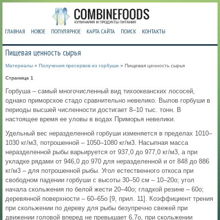
ГЛАВНАЯ
НОВОЕ
ПОПУЛЯРНОЕ
КАРТА САЙТА
ПОИСК
КОНТАКТЫ
Пищевая ценность сырья
Материалы
»
Получения пресервов из горбуши
» Пищевая ценность сырья
Страница 1
Горбуша – самый многочисленный вид тихоокеанских лососей,
однако приморское стадо сравнительно невелико. Вылов горбуши в
периоды высшей численности достигает 8–10 тыс. тонн. В
настоящее время ее уловы в водах Приморья невелики.
Удельный вес неразделенной горбуши изменяется в пределах 1010–
1030 кг/м3, потрошенной – 1050–1080 кг/м3. Насыпная масса
неразделенной рыбы варьируется от 937,0 до 977,0 кг/м3, а при
укладке рядами от 946,0 до 970 для неразделенной и от 848 до 886
кг/м3 – для потрошенной рыбы. Угол естественного откоса при
свободном падении горбуши с высоты 30–50 см – 10–20о; угол
начала скольжения по белой жести 20–40о; гладкой резине – 60о;
деревянной поверхности – 60–65о [9, прил. 11]. Коэффициент трения
при скольжении по дереву для рыбы безупречно свежей при
движении головой вперед не превышает 6,7о, при скольжении