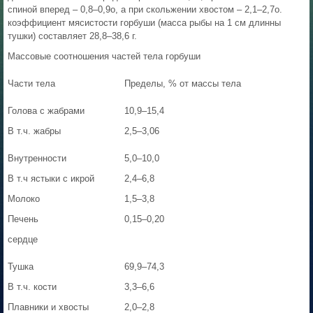
спиной вперед – 0,8–0,9о, а при скольжении хвостом – 2,1–2,7о.
коэффициент мясистости горбуши (масса рыбы на 1 см длинны
тушки) составляет 28,8–38,6 г.
Массовые соотношения частей тела горбуши
Части тела
Пределы, % от массы тела
Голова с жабрами
10,9–15,4
В т.ч. жабры
2,5–3,06
Внутренности
5,0–10,0
В т.ч ястыки с икрой
2,4–6,8
Молоко
1,5–3,8
Печень
0,15–0,20
сердце
Тушка
69,9–74,3
В т.ч. кости
3,3–6,6
Плавники и хвосты
2,0–2,8