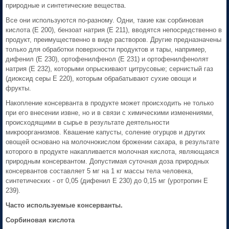
природные и синтетические вещества.
Все они используются по-разному. Одни, такие как сорбиновая
кислота (Е 200), бензоат натрия (Е 211), вводятся непосредственно в
продукт, преимущественно в виде растворов. Другие предназначены
только для обработки поверхности продуктов и тары, например,
дифенил (Е 230), ортофенилфенол (Е 231) и ортофенилфенолят
натрия (Е 232), которыми опрыскивают цитрусовые; сернистый газ
(диоксид серы Е 220), которым обрабатывают сухие овощи и
фрукты.
Накопление консерванта в продукте может происходить не только
при его внесении извне, но и в связи с химическими изменениями,
происходящими в сырье в результате деятельности
микроорганизмов. Квашение капусты, соление огурцов и других
овощей основано на молочнокислом брожении сахара, в результате
которого в продукте накапливается молочная кислота, являющаяся
природным консервантом. Допустимая суточная доза природных
консервантов составляет 5 мг на 1 кг массы тела человека,
синтетических - от 0,05 (дифенил Е 230) до 0,15 мг (уротропин Е
239).
Часто используемые консерванты.
Сорбиновая кислота