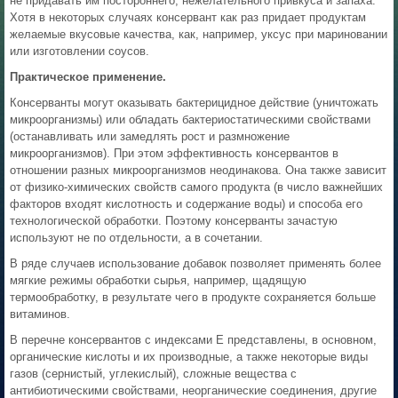
не придавать им постороннего, нежелательного привкуса и запаха.
Хотя в некоторых случаях консервант как раз придает продуктам
желаемые вкусовые качества, как, например, уксус при мариновании
или изготовлении соусов.
Практическое применение.
Консерванты могут оказывать бактерицидное действие (уничтожать
микроорганизмы) или обладать бактериостатическими свойствами
(останавливать или замедлять рост и размножение
микроорганизмов). При этом эффективность консервантов в
отношении разных микроорганизмов неодинакова. Она также зависит
от физико-химических свойств самого продукта (в число важнейших
факторов входят кислотность и содержание воды) и способа его
технологической обработки. Поэтому консерванты зачастую
используют не по отдельности, а в сочетании.
В ряде случаев использование добавок позволяет применять более
мягкие режимы обработки сырья, например, щадящую
термообработку, в результате чего в продукте сохраняется больше
витаминов.
В перечне консервантов с индексами Е представлены, в основном,
органические кислоты и их производные, а также некоторые виды
газов (сернистый, углекислый), сложные вещества с
антибиотическими свойствами, неорганические соединения, другие