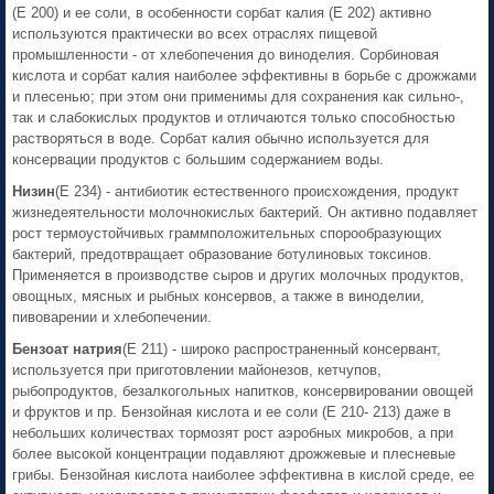
(Е 200) и ее соли, в особенности сорбат калия (Е 202) активно
используются практически во всех отраслях пищевой
промышленности - от хлебопечения до виноделия. Сорбиновая
кислота и сорбат калия наиболее эффективны в борьбе с дрожжами
и плесенью; при этом они применимы для сохранения как сильно-,
так и слабокислых продуктов и отличаются только способностью
растворяться в воде. Сорбат калия обычно используется для
консервации продуктов с большим содержанием воды.
Низин
(Е 234) - антибиотик естественного происхождения, продукт
жизнедеятельности молочнокислых бактерий. Он активно подавляет
рост термоустойчивых граммположительных спорообразующих
бактерий, предотвращает образование ботулиновых токсинов.
Применяется в производстве сыров и других молочных продуктов,
овощных, мясных и рыбных консервов, а также в виноделии,
пивоварении и хлебопечении.
Бензоат натрия
(Е 211) - широко распространенный консервант,
используется при приготовлении майонезов, кетчупов,
рыбопродуктов, безалкогольных напитков, консервировании овощей
и фруктов и пр. Бензойная кислота и ее соли (Е 210- 213) даже в
небольших количествах тормозят рост аэробных микробов, а при
более высокой концентрации подавляют дрожжевые и плесневые
грибы. Бензойная кислота наиболее эффективна в кислой среде, ее