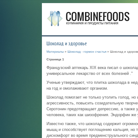
Шоколад и здоровье
Материалы
»
Шоколад - гормон счастья
» Шоколад и здоров
Страница 1
Французский аптекарь XIX века писал о шоколад
универсальное лекарство от всех болезней ."
Ученые утверждают, что плитка шоколада в нед
на год и омолаживают организм.
Шоколад помогает не только утолить голод, но 
агрессивность, повысить созидательную творче
Серотонин предотвращает депрессию, а также 
человека, таких как шизофрения. Эндорфин же 
Известно также, что шоколад содержит огромно
мышц и способствует поглощению кальция, но т
дискомфорт во время предменструального синд