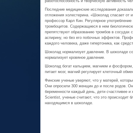
работоспособность и творческую активность че
Последние медицинские исследования доказали
отложения холестерина. «Шоколад спасает от и
профессор Карл Кин. Регулярное употребление
тромбоцитов. Содержащиеся в нем биологическ
препятствуют образованию тромбов в сосудах с
аспирину, но без его побочных эффектов. Проф
каждого человека, даже гипертоника, как сред
Шоколад нормализует давление. В шоколаде со
нормализует кровяное давление.
Шоколад богат кальцием, магнием и фосфором,
питает мозг, магний регулирует клеточный обмен
Финские ученые уверяют, что у матерей, котор
Они опросили 300 женщин до и после родов. Он
беременности каждый день, дети счастливее и 
Scientist, ученые считают, что это происходи
находящимся в шоколаде.