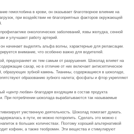
ние гемоглобина в крови, он оказывает благотворное влияние на
агрузок, при воздействии не благоприятных факторов окружающей
.
профилактике онкологических заболеваний, язвы желудка, сенной
ам и улучшают работу артерий.
, он начинает выделять альфа волны, характерные для релаксации.
трируется внимание, что особенно важно для водителей.
ой, предохраняет их тем самым от разрушения. Шоколад влияет на
содержащие сахар, но в отличие от них включает антисептическое
й, образующих зубной камень. Тианины, содержащиеся в шоколаде,
епятствуют образованию зубного налета; фосфаты и фтор укрепляют
ый «центр любви» благодаря входящим в состав продукта
м. При потреблении шоколада вырабатываются так называемые
ктивизирует умственную деятельность. Шоколад помогает думать.
адержалась в пути, ее можно поторопить. Сделать это можно с
 напиток в больших количествах. Поэтому хорошей альтернативой
ходит кофеин, а также теобромин. Эти вещества и стимулируют