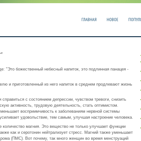
ГЛАВНАЯ
НОВОЕ
ПОПУЛ
ье
е: "Это божественный небесный напиток, это подлинная панацея -
елю и приготовленный из него напиток в среднем продлевают жизнь
и справиться с состоянием депрессии, чувством тревоги, снизить
скую активность, трудовую деятельность, стать оптимистом.
уменьшает восприимчивость к заболеваниям нервной системы
усиливает удовольствие, тем самым, улучшая настроение человека.
е количество магния. Это вещество не только улучшает функции
акже как и серотонин нейтрализует стресс. Магний также уменьшает
рома (ПМС). Вот почему, так много женщин во время менструаций