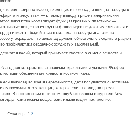
ловека.
, что ряд эфирных масел, входящих в шоколад, защищает сосуды от
нфаркта и инсульта», — к такому выводу пришел американский
 этого лакомства нормализует функции кровяных пластинок —
и активные вещества из группы флавонидов не дают им слипаться и
ердца и мозга. Воздействие шоколада на сосуды аналогично
ессор утверждает, что шоколад должен обязательно входить в рацион
ство профилактики сердечно-сосудистых заболеваний.
держатся калий, который принимает участие в обмене веществ и
 благодаря которым мы становимся красивыми и умными. Фосфор
, кальций обеспечивает крепость костной ткани.
ые ели шоколад во время беременности, дети получаются счастливее.
и обнаружили, что у женщин, которые ели шоколад во время
живее. В соответствии с отчетом, опубликованном в журнале New
т благодаря химическим веществам, изменяющим настроение,
Страницы:
1
2