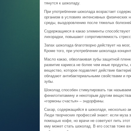
тянутся к шоколаду.
При употреблении шоколада возрастает содержа
организм в условиях интенсивных физических н
среды, выздоровлению после тяжелых болезней
Содержащиеся в какао элементы способствуют 
лихорадки, повышают сопротивляемость стресс
Запах шоколада благотворно действует на мозг
Кроме того, при употреблении шоколада концен
Масло какао, обволакивая зубы защитной пленк
развитие кариеса не более чем иные продукты, 
вещество, которое подавляет действие бактери
обладают антибактериальными свойствами и пр
зубы.
Шоколад способен стимулировать так называем
фенилэтиламину и некоторым другим вещества
«гормоны счастья» – эндорфины.
Сахар, содержащийся в шоколаде, несколько а
Люди творческих профессий знают: если муза з
помощью кофе, но врачи не советуют пить этот
ему может стать шоколад. В его состав тоже в