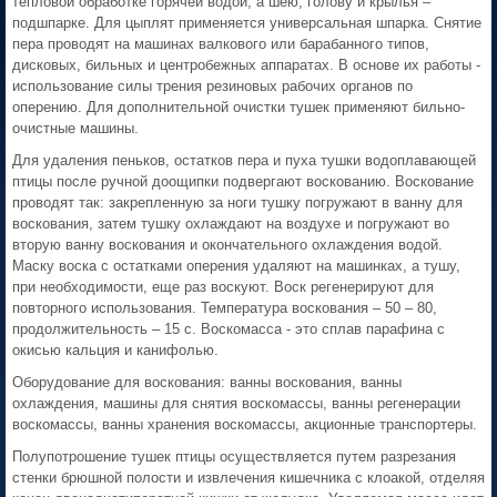
тепловой обработке горячей водой, а шею, голову и крылья –
подшпарке. Для цыплят применяется универсальная шпарка. Снятие
пера проводят на машинах валкового или барабанного типов,
дисковых, бильных и центробежных аппаратах. В основе их работы -
использование силы трения резиновых рабочих органов по
оперению. Для дополнительной очистки тушек применяют бильно-
очистные машины.
Для удаления пеньков, остатков пера и пуха тушки водоплавающей
птицы после ручной доощипки подвергают воскованию. Воскование
проводят так: закрепленную за ноги тушку погружают в ванну для
воскования, затем тушку охлаждают на воздухе и погружают во
вторую ванну воскования и окончательного охлаждения водой.
Маску воска с остатками оперения удаляют на машинках, а тушу,
при необходимости, еще раз воскуют. Воск регенерируют для
повторного использования. Температура воскования – 50 – 80,
продолжительность – 15 с. Воскомасса - это сплав парафина с
окисью кальция и канифолью.
Оборудование для воскования: ванны воскования, ванны
охлаждения, машины для снятия воскомассы, ванны регенерации
воскомассы, ванны хранения воскомассы, акционные транспортеры.
Полупотрошение тушек птицы осуществляется путем разрезания
стенки брюшной полости и извлечения кишечника с клоакой, отделяя