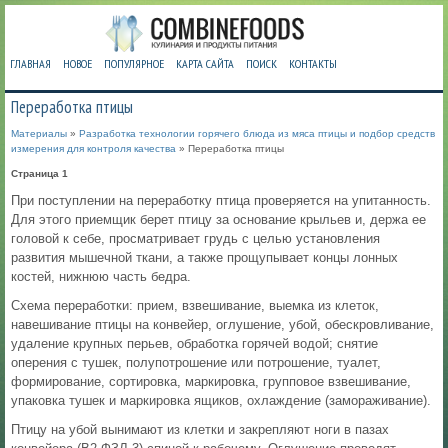
ГЛАВНАЯ
НОВОЕ
ПОПУЛЯРНОЕ
КАРТА САЙТА
ПОИСК
КОНТАКТЫ
Переработка птицы
Материалы
»
Разработка технологии горячего блюда из мяса птицы и подбор средств
измерения для контроля качества
» Переработка птицы
Страница 1
При поступлении на переработку птица проверяется на упитанность.
Для этого приемщик берет птицу за основание крыльев и, держа ее
головой к себе, просматривает грудь с целью установления
развития мышечной ткани, а также прощупывает концы лонных
костей, нижнюю часть бедра.
Схема переработки: прием, взвешивание, выемка из клеток,
навешивание птицы на конвейер, оглушение, убой, обескровливание,
удаление крупных перьев, обработка горячей водой; снятие
оперения с тушек, полупотрошение или потрошение, туалет,
формирование, сортировка, маркировка, групповое взвешивание,
упаковка тушек и маркировка ящиков, охлаждение (замораживание).
Птицу на убой вынимают из клетки и закрепляют ноги в пазах