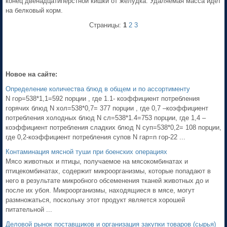
конец двенадцатиперстной кишки от желудка. Удаляемая масса идет
на белковый корм.
Страницы:
1
2
3
Новое на сайте:
Определение количества блюд в общем и по ассортименту
N гор=538*1,1=592 порции , где 1.1- коэффициент потребления
горячих блюд N хол=538*0,7= 377 порции , где 0,7 –коэффициент
потребления холодных блюд N сл=538*1.4=753 порции, где 1,4 –
коэффициент потребления сладких блюд N суп=538*0,2= 108 порции,
где 0,2-коэффициент потребления супов N гар=n гор-22 ...
Контаминация мясной туши при боенских операциях
Мясо животных и птицы, получаемое на мясокомбинатах и
птицекомбинатах, содержит микроорганизмы, которые попадают в
него в результате микробного обсеменения тканей животных до и
после их убоя. Микроорганизмы, находящиеся в мясе, могут
размножаться, поскольку этот продукт является хорошей
питательной ...
Деловой рынок поставщиков и организация закупки товаров (сырья)