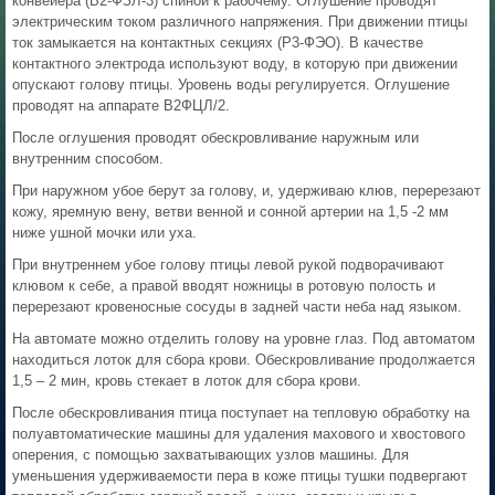
конвейера (В2-ФЗЛ-3) спиной к рабочему. Оглушение проводят
электрическим током различного напряжения. При движении птицы
ток замыкается на контактных секциях (Р3-ФЭО). В качестве
контактного электрода используют воду, в которую при движении
опускают голову птицы. Уровень воды регулируется. Оглушение
проводят на аппарате В2ФЦЛ/2.
После оглушения проводят обескровливание наружным или
внутренним способом.
При наружном убое берут за голову, и, удерживаю клюв, перерезают
кожу, яремную вену, ветви венной и сонной артерии на 1,5 -2 мм
ниже ушной мочки или уха.
При внутреннем убое голову птицы левой рукой подворачивают
клювом к себе, а правой вводят ножницы в ротовую полость и
перерезают кровеносные сосуды в задней части неба над языком.
На автомате можно отделить голову на уровне глаз. Под автоматом
находиться лоток для сбора крови. Обескровливание продолжается
1,5 – 2 мин, кровь стекает в лоток для сбора крови.
После обескровливания птица поступает на тепловую обработку на
полуавтоматические машины для удаления махового и хвостового
оперения, с помощью захватывающих узлов машины. Для
уменьшения удерживаемости пера в коже птицы тушки подвергают