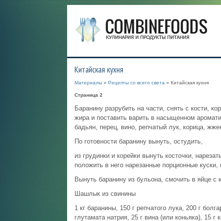
Китайская кухня
Материалы
»
Рецепты со всего света
» Китайская кухня
Страница 2
Баранину разрубить на части, снять с кости, ко
жира и поставить варить в насыщенном аромати
бадьян, перец, вино, репчатый лук, корица, жже
По готовности баранину вынуть, остудить,
из грудинки и корейки вынуть косточки, нарезат
положить в него нарезанные порционные куски, 
Вынуть баранину из бульона, смочить в яйце с
Шашлык из свинины
1 кг баранины, 150 г репчатого лука, 200 г болга
глутамата натрия, 25 г вина (или коньяка), 15 г