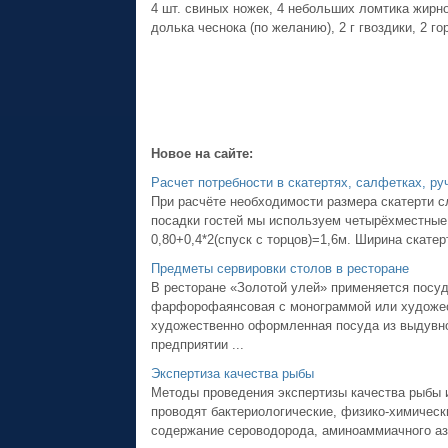
4 шт. свиных ножек, 4 небольших ломтика жирной 
долька чеснока (по желанию), 2 г гвоздики, 2 го
Новое на сайте:
Расчет потребности в скатертях, салфетках, ру
При расчёте необходимости размера скатерти сл
посадки гостей мы используем четырёхместные
0,80+0,4*2(спуск с торцов)=1,6м. Ширина скате
Предметы сервировки столов в ресторане
В ресторане «Золотой улей» применяется посуд
фарфорофаянсовая c монограммой или художес
художественно оформленная посуда из выдувно
предприятии ...
Экспертиза качества рыбы
Методы проведения экспертизы качества рыбы 
проводят бактериологические, физико-химическ
содержание сероводорода, аминоаммиачного азот