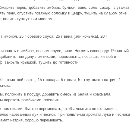
арить перец, добавить имбирь, бульон, вино, соль, сахар, глутамат
ять пену, опустить говяжью соломку и цедру, тушить на слабом огне
е, полить кунжутным маслом.
 г имбиря, 25 г соевого соуса, 25 г вина (или коньяка), 20 г
иновать в имбире, соевом соусе, вине. Нагреть сковороду. Репчатый
 добавить говядину ломтиками, перемешать, посыпать кинзой и
, закрыть крышкой, тушить до готовности,
0 г томатной пасты, 15 г сахара, 5 г соли, 5 г глутамата натрия, 1
еснока.
, положить в посуду, добавить смесь из белка и крахмала,
ы нарезать ромбиками, посолить.
у ломтиками, быстро перемешать, чтобы ломтики не склеились,
елко нарезанный лук и чеснок. При появлении аромата лука и чеснока
тамат натрия, хорошо перемешать.