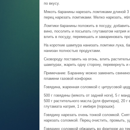
по вкусу.
Мякоть баранины нарезать ломтиками длиной 3 
перец нарезать ломтиками. Мелко нарезать, ябл
Ломтики баранины положить в посуду, добавить
вино, посолить и посыпать глутаматом натрия 
влить в посуду, перемешать и замариновать пр
На короткие шампура нанизать ломтики лука, ба
нанизан полностью продуктами.
Сковороду поставить на огонь, влить растител
шампурах, жарить одну сторону, перевернуть и
Примечание: Баранину можно заменить свининой
пламени газовой конфорки.
Говядина, жаренная соломкой с цитрусовой цед
500 г говядины (мякоть от задней ноги), 5 г ма
500 г растительного масла (для фритюра), 20 г ви
глутамата натрия, 1 г имбиря (порошок).
Говядину нарезать очень тонкой соломкой. Снят
нарезать соломкой. Перец очистить, промыть, у
Говядину соломкой обжарить во фритюре до темн