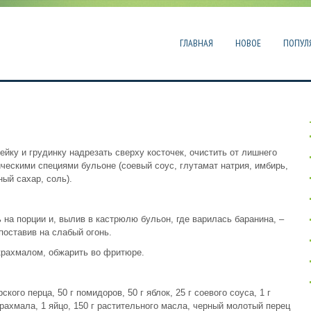
ГЛАВНАЯ
НОВОЕ
ПОПУЛ
рейку и грудинку надрезать сверху косточек, очистить от лишнего
ческими специями бульоне (соевый соус, глутамат натрия, имбирь,
ный сахар, соль).
ь на порции и, вылив в кастрюлю бульон, где варилась баранина, –
поставив на слабый огонь.
 крахмалом, обжарить во фритюре.
рского перца, 50 г помидоров, 50 г яблок, 25 г соевого соуса, 1 г
 крахмала, 1 яйцо, 150 г растительного масла, черный молотый перец