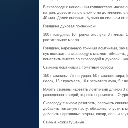
В сковороде с небольшим количеством масла обж
натрия, довести на сильном огне до кипения, сн
40 мин. Далее выпарить бульон на сильном огн
Говядина духовая по-пекински
300 г говядины, 10 г репчатого лука, 3 г кинзы, 1
растительное масла.
Говядину, нарезанную тонкими ломтиками, замар
пук положить в сковороду с маслом, обжарить,
поместить вместе со сковородой в духовой шкаф
Свинина ломтиками с томатным соусом
150 г свинины, 75 г огурцов, 50 г свиного жира, 5
белок, 15 г крахмала, 10 г репчатого лука, 5 г ч
Мякоть свинины нарезать ломтиками длиной 3 см
разведенного водой, хорошо перемешать. Огурц
Сковороду с жиром разогреть, положить свинин
добавить томатную пасту, обжарить, опустить м
добавить нарезанные огурцы, сахар, соль и глу
Свиные ножки тушеные