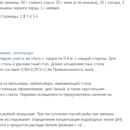
свинины, 50 г соевого соуса, 25 г вина (и пи коньяка), 15 г сахара, 1
рошины черного перца, 1 г имбиря.
Страницы:
1
2
3
4
5
6
чниках, полотенцах
едует учесть её спуск с торцов по 0.4 м. с каждой стороны. Для
 столы и двухместный стол. Длина четырёхместных стола
рти составит 0,80+0,25*2=1,3м.Промышленность выпу ...
а из мельхиора, нейзиль6ера, нержавеющей стали,
твенным оформлением, цвет белый, а также хрустальная,
го стекла. Нормами оснащенности предусмотрено наличие на
и рыбной продукции: При поступлении снулой рыбы при заморах
ие исследования: определение концентрации водородных ионов (рН),
а и продуктов распада белков (реакция с се ...