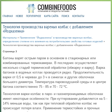
ГЛАВНАЯ
НОВОЕ
ПОПУЛЯРНОЕ
КАРТА САЙТА
ПОИСК
КОНТАКТЫ
Технология производства вареных колбас с добавлением
«Йодказеина»
Материалы
»
Применение "Йодказеина" в производстве вареных колбас,
определение степени его влияния на потребительские свойства готовых изделий
»
Технология производства вареных колбас с добавлением «Йодказеина»
Страница 3
Батоны варят острым паром в основном в стационарных или
комбинированных термокамерах. В последних осуществляют
несколько стадий термической обработки (обжарку и варку). Варка
батонов в водяных котлах проводится редко. Продолжительность
варки от 0,5 в черевах до 3 ч в синюгах и других оболочках
большого диаметра. Температура паровоздушной среды и в центре
батона соответственно 75 - 85 и 70 - 72 ºС.
Технология варки колбас в паро- и газонепроницаемых оболочках
имеет некоторые особенности. При куттеровании добавляется на 5 -
14% меньше воды, так как при тепловой обработке колбас не
происходит потеря влаги. Применение термостойких и прочных