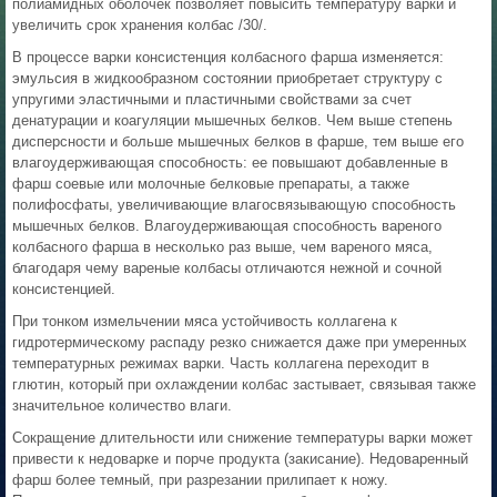
полиамидных оболочек позволяет повысить температуру варки и
увеличить срок хранения колбас /30/.
В процессе варки консистенция колбасного фарша изменяется:
эмульсия в жидкообразном состоянии приобретает структуру с
упругими эластичными и пластичными свойствами за счет
денатурации и коагуляции мышечных белков. Чем выше степень
дисперсности и больше мышечных белков в фарше, тем выше его
влагоудерживающая способность: ее повышают добавленные в
фарш соевые или молочные белковые препараты, а также
полифосфаты, увеличивающие влагосвязывающую способность
мышечных белков. Влагоудерживающая способность вареного
колбасного фарша в несколько раз выше, чем вареного мяса,
благодаря чему вареные колбасы отличаются нежной и сочной
консистенцией.
При тонком измельчении мяса устойчивость коллагена к
гидротермическому распаду резко снижается даже при умеренных
температурных режимах варки. Часть коллагена переходит в
глютин, который при охлаждении колбас застывает, связывая также
значительное количество влаги.
Сокращение длительности или снижение температуры варки может
привести к недоварке и порче продукта (закисание). Недоваренный
фарш более темный, при разрезании прилипает к ножу.