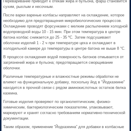
Переваривание приводит к отекам жира и бульона, фарш становится
сухим, рыхлым и несочным.
После варки вареные колбасы направляют на охлаждение, которое
необходимо для предотвращения микробиологических процессов.
Охлаждение проводят форсунками с мелким распылением холодной
водопроводной воды 10 - 15 мин. При этом температура в центре
батона колбас снижается до 25 - 35 ºС. Затем подсушивают
оболочки изделий 1 - 2 ч при температуре цеха и охлаждают в
холодильной камере до температуры в центре батона не выше 8 °С.
В процессе охлаждения водой поверхность батонов отмывается от
загрязнений жира и бульона; предотвращается сморщивание
оболочки.
Различные температурные и влажностные режимы обработки не
влияют на функциональную добавку, поскольку йод в "Йодказеине"
находится в прочной связи с рядом аминокислотных остатков белка
казеина.
Готовые изделия проверяют по органолептическим, физико-
химическим, бактериологическим показателям, упаковывают,
маркируют и хранят согласно требованиям нормативно-технической
документации.
Таким образом, применение “Йодказеина” для добавки в колбасные