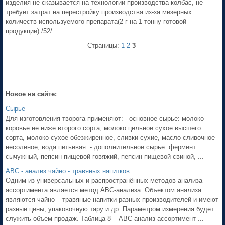
изделия не сказывается на технологии производства колбас, не
требует затрат на перестройку производства из-за мизерных
количеств используемого препарата(2 г на 1 тонну готовой
продукции) /52/.
Страницы:
1
2
3
Новое на сайте:
Сырье
Для изготовления творога применяют: - основное сырье: молоко
коровье не ниже второго сорта, молоко цельное сухое высшего
сорта, молоко сухое обезжиренное, сливки сухие, масло сливочное
несоленое, вода питьевая. - дополнительное сырье: фермент
сычужный, пепсин пищевой говяжий, пепсин пищевой свиной, ...
АВС - анализ чайно - травяных напитков
Одним из универсальных и распространённых методов анализа
ассортимента является метод АВС-анализа. Объектом анализа
являются чайно – травяные напитки разных производителей и имеют
разные цены, упаковочную тару и др. Параметром измерения будет
служить объем продаж. Таблица 8 – АВС анализ ассортимент ...