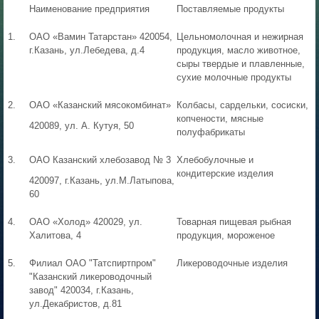
Наименование предприятия
Поставляемые продукты
1.
ОАО «Вамин Татарстан» 420054,
Цельномолочная и нежирная
г.Казань, ул.Лебедева, д.4
продукция, масло животное,
сыры твердые и плавленные,
сухие молочные продукты
2.
ОАО «Казанский мясокомбинат»
Колбасы, сардельки, сосиски,
копчености, мясные
420089, ул. А. Кутуя, 50
полуфабрикаты
3.
ОАО Казанский хлебозавод № 3
Хлебобулочные и
кондитерские изделия
420097, г.Казань, ул.М.Латыпова,
60
4.
ОАО «Холод» 420029, ул.
Товарная пищевая рыбная
Халитова, 4
продукция, мороженое
5.
Филиал ОАО "Татспиртпром"
Ликероводочные изделия
"Казанский ликероводочный
завод" 420034, г.Казань,
ул.Декабристов, д.81