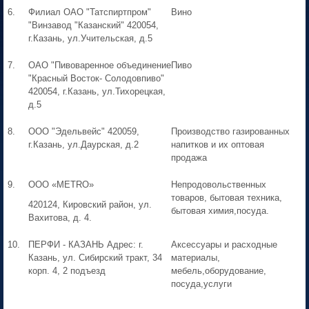
6.
Филиал ОАО "Татспиртпром"
Вино
"Винзавод "Казанский" 420054,
г.Казань, ул.Учительская, д.5
7.
ОАО "Пивоваренное объединение
Пиво
"Красный Восток- Солодовпиво"
420054, г.Казань, ул.Тихорецкая,
д.5
8.
ООО "Эдельвейс" 420059,
Производство газированных
г.Казань, ул.Даурская, д.2
напитков и их оптовая
продажа
9.
ООО «METRO»
Непродовольственных
товаров, бытовая техника,
420124, Кировский район, ул.
бытовая химия,посуда.
Вахитова, д. 4.
10.
ПЕРФИ - КАЗАНЬ Адрес: г.
Аксессуары и расходные
Казань, ул. Сибирский тракт, 34
материалы,
корп. 4, 2 подъезд
мебель,оборудование,
посуда,услуги