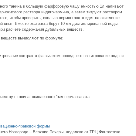
йного танина в большую фарфоровую чашу емкостью 1л наливают
сернокислого раствора индигокармина, а затем титруют раствором
ого, чтобы проверить, сколько перманганата идет на окисление
ый опыт. Вместо экстракта берут 10 мл дистиллированной воды.
при расчете содержания дубильных веществ.
х веществ вычисляют по формуле:
итрование экстракта (за вычетом пошедшего на титрование воды и
честву г танина, окисленного 1мл перманганата.
низационно-правовой формы
него Новгорода – Верхние Печеры, недалеко от ТРЦ Фантастика.