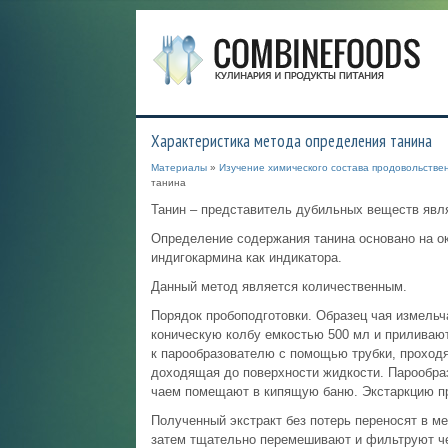
Характеристика метода определения танина
Материалы
»
Изучение химического состава продовольстве
танина
Танин – представитель дубильных веществ явл
Определение содержания танина основано на ок
индигокармина как индикатора.
Данный метод является количественным.
Порядок пробоподготовки. Образец чая измельч
коническую колбу емкостью 500 мл и приливаю
к парообразователю с помощью трубки, проходящ
доходящая до поверхности жидкости. Парообраз
чаем помещают в кипящую баню. Экстаркцию про
Полученный экстракт без потерь переносят в ме
затем тщательно перемешивают и фильтруют ч