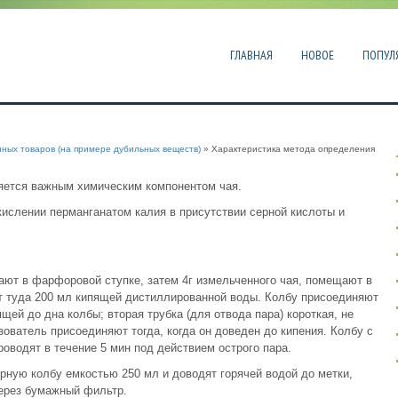
ГЛАВНАЯ
НОВОЕ
ПОПУЛ
нных товаров (на примере дубильных веществ)
» Характеристика метода определения
яется важным химическим компонентом чая.
ислении перманганатом калия в присутствии серной кислоты и
ают в фарфоровой ступке, затем 4г измельченного чая, помещают в
т туда 200 мл кипящей дистиллированной воды. Колбу присоединяют
ей до дна колбы; вторая трубка (для отвода пара) короткая, не
ователь присоединяют тогда, когда он доведен до кипения. Колбу с
водят в течение 5 мин под действием острого пара.
рную колбу емкостью 250 мл и доводят горячей водой до метки,
ерез бумажный фильтр.