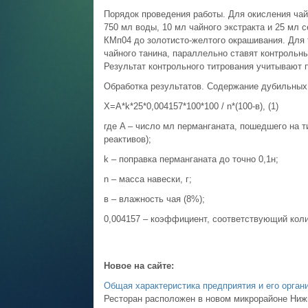
Порядок проведения работы. Для окисления ча
750 мл воды, 10 мл чайного экстракта и 25 мл 
КМп04 до золотисто-желтого окрашивания. Для т
чайного танина, параллельно ставят контрольн
Результат контрольного титрования учитывают 
Обработка результатов. Содержание дубильны
X=A*k*25*0,004157*100*100 / n*(100-в), (1)
где A – число мл перманганата, пошедшего на т
реактивов);
k – поправка перманганата до точно 0,1н;
n – масса навески, г;
в – влажность чая (8%);
0,004157 – коэффициент, соответствующий коли
Новое на сайте:
Общая характеристика предприятия и его орга
Ресторан расположен в новом микрорайоне Ниж