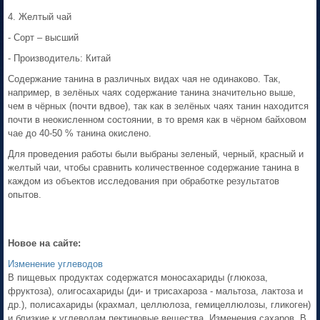
4. Желтый чай
- Сорт – высший
- Производитель: Китай
Содержание танина в различных видах чая не одинаково. Так,
например, в зелёных чаях содержание танина значительно выше,
чем в чёрных (почти вдвое), так как в зелёных чаях танин находится
почти в неокисленном состоянии, в то время как в чёрном байховом
чае до 40-50 % танина окислено.
Для проведения работы были выбраны зеленый, черный, красный и
желтый чаи, чтобы сравнить количественное содержание танина в
каждом из объектов исследования при обработке результатов
опытов.
Новое на сайте:
Изменение углеводов
В пищевых продуктах содержатся моносахариды (глюкоза,
фруктоза), олигосахариды (ди- и трисахароза - мальтоза, лактоза и
др.), полисахариды (крахмал, целлюлоза, гемицеллюлозы, гликоген)
и близкие к углеводам пектиновые вещества. Изменения сахаров. В