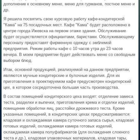
дополнение к основному меню, меню для гурманов, постное меню и
др.
Я решила посвятить свою курсовую работу кафе-кондитерской
"Кама" на 75 посадочных мест. Кафе "Кама" будет расположено в
центре города Ижевска на первом этаже здания. Обслуживание
будет осуществляется официантами, баристами. Обслуживающему
персоналу предоставят фирменную одежду с эмблемой
предприятия. Режим работы кафе с 10 часов утра до 23 часов
вечера. В моем предприятии будет действовать меню со свободным
выбором блюд.
Итак, основной продукцией, реализуемой на данном предприятии,
являются мучные кондитерские и булочные изделия. Для их
приготовления в проектируемом кафе предусмотрен кондитерский
цех, в котором сосредоточена большая часть производства.
В состав помещений кондитерского цеха входят: отделение замеса
теста, разделки и выпечки, приготовления крема и отделки изделий,
помещение обработки яиц, расстойки дрожжевого теста. Кроме
указанных помещений, в кондитерских цехах предусматриваются:
кладовая и охлаждаемая камера суточного запаса сырья, кладовая
готовых изделий, охлаждаемая камера готовых изделий,
охлаждаемая камера полуфабрикатов (для охлаждения слоеного
теста и др.), кладовая упаковочных материалов, кладовая тары,