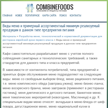
ГЛАВНАЯ
НОВОЕ
ПОПУЛЯРНОЕ
КАРТА САЙТА
ПОИСК
КОНТАКТЫ
Виды меню и примерный ассортиментный минимум реализуемый
продукции в данном типе предприятия питания
Материалы
»
Разработка меню, технологической и нормативной документации для
ресторана еврейской кухни первого класса
» Виды меню и примерный
ассортиментный минимум реализуемый продукции в данном типе предприятия
питания
Кафе самостоятельно разрабатывает меню с учетом полного
соблюдения санитарных и технологических требований, а также
стандартов для данного типа и класса предприятий.
В зависимости от контингента потребителей, типа предприятий и
принятых форм обслуживания меню подразделяют на следующие
виды: меню со свободным выбором блюд; меню рационного питания,
т.е. меню комплексного обеда (завтрака,ужина); меню бизнес-ланча;
меню воскресного бранча; меню завтраков (применяют в ресторанах
гостиниц); меня диетического и детского питания; банкетное меню;
меня тематических мероприятий (новогоднее, Масленица) и др. К
специальным видам меню относят: вкладыши в меню-блюда от шеф-
повара, дегустационное меню, меню национальной кухни в