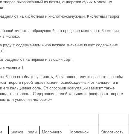
 творог, выработанный из пахты, сыворотки сухих молочных
ми.
разделяют на кислотный и кислотно-сычужный. Кислотный творог
олочной кислоты, образующейся в процессе молочного брожения,
к в молоко.
на ряду с содержанием жира важное значение имеет содержание
ть.
ов разделяют на первый и высший сорт.
 в таблице 1
 особенно его белковую часть, безусловно, влияют разные способы
ном твороге преобладает казеин, освобожденный от кальция, а в
и его кальциевая соль. От способов коагуляции зависит также
зводстве творога. Содержание солей кальция и фосфора в твороге
ном для усвоения человеком
не
белков
золы
Молочного
Молочной
Кислотность