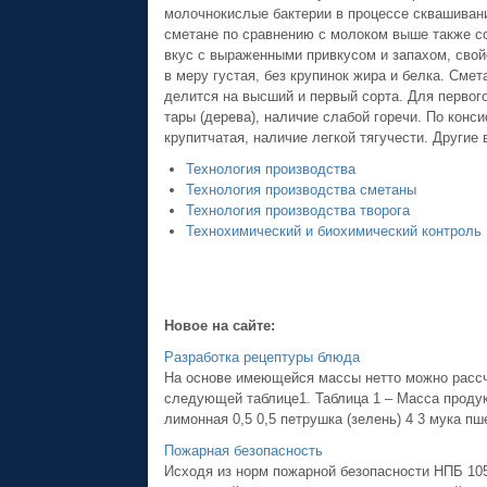
молочнокислые бактерии в процессе сквашивани
сметане по сравнению с молоком выше также с
вкус с выраженными привкусом и запахом, свой
в меру густая, без крупинок жира и белка. Сме
делится на высший и первый сорта. Для первог
тары (дерева), наличие слабой горечи. По конси
крупитчатая, наличие легкой тягучести. Другие
Технология производства
Технология производства сметаны
Технология производства творога
Технохимический и биохимический контроль
Новое на сайте:
Разработка рецептуры блюда
На основе имеющейся массы нетто можно рассчи
следующей таблице1. Таблица 1 – Масса продукт
лимонная 0,5 0,5 петрушка (зелень) 4 3 мука пш
Пожарная безопасность
Исходя из норм пожарной безопасности НПБ 10