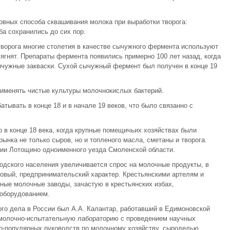
овных способа сквашивания молока при выработки творога:
ба сохранились до сих пор.
ворога многие столетия в качестве сычужного фермента используют
ягнят. Препараты фермента появились примерно 100 лет назад, когда
ычужные закваски. Сухой сычужный фермент был получен в конце 19
рименять чистые культуры молочнокислых бактерий.
ывать в конце 18 и в начале 19 веков, что было связанно с
 в конце 18 века, когда крупные помещичьих хозяйствах были
ынка не только сыров, но и топленого масла, сметаны и творога.
нии Лотощино одноименного уезда Смоленской области.
родского населения увеличивается спрос на молочные продукты, в
говый, предпринимательский характер. Крестьянскими артелям и
ные молочные заводы, зачастую в крестьянских избах,
оборудованием.
го дела в России был А.А. Калантар, работавший в Едимоновской
ю молочно-испытательную лабораторию с проведением научных
о-популярных руководств по молочному хозяйству, сыроделью,