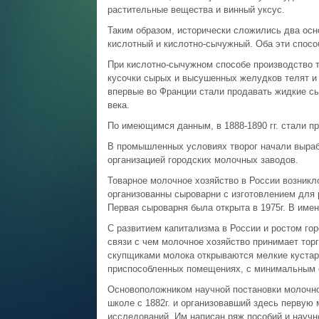
растительные вещества и винный уксус.
Таким образом, исторически сложились два осн
кислотный и кислотно-сычужный. Оба эти спосо
При кислотно-сычужном способе производство т
кусочки сырых и высушенных желудков телят и 
впервые во Франции стали продавать жидкие с
века.
По имеющимся данным, в 1888-1890 гг. стали п
В промышленных условиях творог начали вырабат
организацией городских молочных заводов.
Товарное молочное хозяйство в России возникло
организованны сыроварни с изготовлением для р
Первая сыроварня была открыта в 1975г. В име
С развитием капитализма в России и ростом го
связи с чем молочное хозяйство принимает тор
скупщиками молока открываются мелкие кустар
приспособленных помещениях, с минимальным 
Основоположником научной постановки молочно
школе с 1882г. и организовавший здесь перву
исследований. Им написан ряж пособий и научн