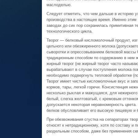
маслоделью.
Следует отметить, что чем дальше в историю у
производства в настоящее время. Именно этим 
заводах до сих пор сохранилась примитивная т
технологического цикла.
Творог — белковый кисломолочный продукт, из
цельного или обезжиренного молока (допускает
сыворотки и опрессовыванием белковой массы 
традиционным способом по содержанию в нем ж
жирный творог (не жирный творог часто называю
вырабатывают в случае поступления молока по
необходимо подвергнуть тепловой обработке (п
Творог имеет чистые кисломолочные вкус и зап
кормов, тары, легкой горечи. Консистенция неж
несколько рыхлая и мажущаяся, для нежирного
белый, слегка желтоватый, с кремовым оттенком
допускается некоторая неравномерность цвета.
белков обусловливает его высокую пищевую и 
При обезвоживания сгустка на сепараторах твор
относят к нетрадиционному, хотя по составу и 
раздельным способом, даже без применения се