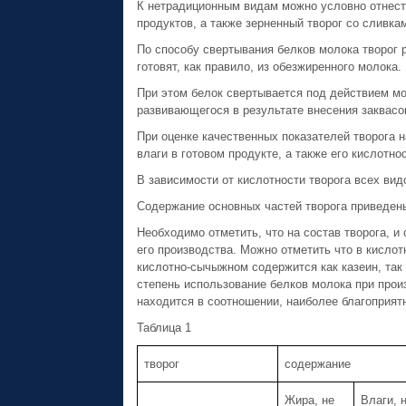
К нетрадиционным видам можно условно отнести
продуктов, а также зерненный творог со сливка
По способу свертывания белков молока творог 
готовят, как правило, из обезжиренного молока.
При этом белок свертывается под действием м
развивающегося в результате внесения заквасо
При оценке качественных показателей творога 
влаги в готовом продукте, а также его кислотнос
В зависимости от кислотности творога всех вид
Содержание основных частей творога приведены
Необходимо отметить, что на состав творога, и
его производства. Можно отметить что в кислот
кислотно-сычыжном содержится как казеин, так 
степень использование белков молока при прои
находится в соотношении, наиболее благоприят
Таблица 1
творог
содержание
Жира, не
Влаги, 