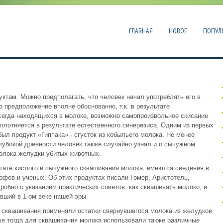
ГЛАВНАЯ
НОВОЕ
ПОПУЛ
ктам. Можно предполагать, что человек начал употреблять его в
 предположение вполне обоснованно, т.к. в результате
сегда находящихся в молоке, возможно самопроизвольное скисание
уплотняется в результате естественного синерезиса. Одним из первых
был продукт «Гиппака» - сгусток из кобыльего молока. Не менее
лубокой древности человек также случайно узнал и о сычужном
олока желудки убитых животных.
ьтате кислого и сычужного сквашивания молока, имеются сведения в
офов и ученых. Об этих продуктах писали Гомер, Аристотель,
обно с указанием практических советов, как сквашивать молоко, и
вший в 1-ом веке нашей эры.
я сквашивания применяли остатки свернувшегося молока из желудков
Уже тогда для сквашивания молока использовали также различные