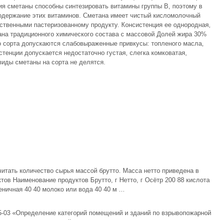
я сметаны способны синтезировать витамины группы В, поэтому в
одержание этих витаминов. Сметана имеет чистый кисломолочный
ственными пастеризованному продукту. Консистенция ее однородная,
тана традиционного химического состава с массовой Долей жира 30%
о сорта допускаются слабовыраженные привкусы: топленого масла,
стенции допускается недостаточно густая, слегка комковатая,
 виды сметаны на сорта не делятся.
тать количество сырья массой брутто. Масса нетто приведена в
ов Наименование продуктов Брутто, г Нетто, г Осётр 200 88 кислота
еничная 40 40 молоко или вода 40 40 м ...
5-03 «Определение категорий помещений и зданий по взрывопожарной