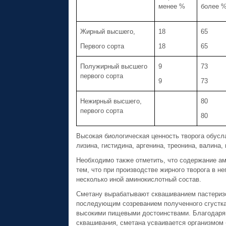
менее %
более 
Жирный высшего,
18
65
Первого сорта
18
65
Полужирный высшего
9
73
первого сорта
9
73
Нежирный высшего,
80
первого сорта
80
Высокая биологическая ценность творога обус
лизина, гистидина, аргенина, треонина, валина
Необходимо также отметить, что содержание ам
тем, что при производстве жирного творога в н
несколько иной аминокислотный состав.
Сметану вырабатывают сквашиванием пастеризо
последующим созреванием полученного сгустка
высокими пищевыми достоинствами. Благодаря 
сквашивания, сметана усваивается организмом 