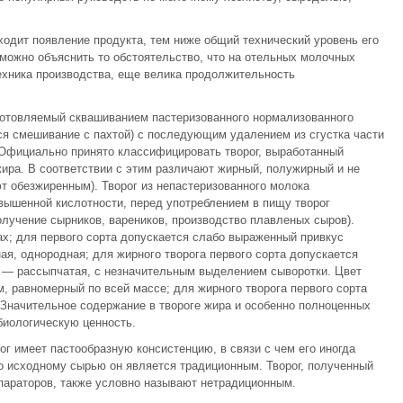
ходит появление продукта, тем ниже общий технический уровень его
можно объяснить то обстоятельство, что на отельных молочных
ехника производства, еще велика продолжительность
готовляемый сквашиванием пастеризованного нормализованного
ся смешивание с пахтой) с последующим удалением из сгустка части
Официально принято классифицировать творог, выработанный
ира. В соответствии с этим различают жирный, полужирный и не
т обезжиренным). Творог из непастеризованного молока
вышенной кислотности, перед употреблением в пищу творог
олучение сырников, вареников, производство плавленых сыров).
ах; для первого сорта допускается слабо выраженный привкус
ная, однородная; для жирного творога первого сорта допускается
 — рассыпчатая, с незначительным выделением сыворотки. Цвет
, равномерный по всей массе; для жирного творога первого сорта
 Значительное содержание в твороге жира и особенно полноценных
биологическую ценность.
ог имеет пастообразную консистенцию, в связи с чем его иногда
по исходному сырью он является традиционным. Творог, полученный
параторов, также условно называют нетрадиционным.