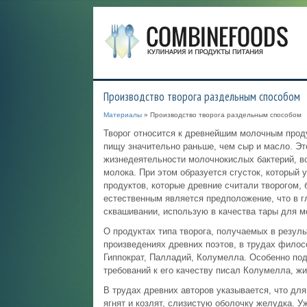
Производство творога раздельным способом
Материалы
» Производство творога раздельным способом
Творог относится к древнейшим молочным проду
пищу значительно раньше, чем сыр и масло. Это
жизнедеятельности молочнокислых бактерий, в
молока. При этом образуется сгусток, который 
продуктов, которые древние считали творогом, 
естественным является предположение, что в г
сквашивании, использую в качества тары для м
О продуктах типа творога, получаемых в резул
произведениях древних поэтов, в трудах филос
Гиппократ, Палладий, Колумелла. Особенно подр
требований к его качеству писал Колумелла, жи
В трудах древних авторов указывается, что дл
ягнят и козлят, слизистую оболочку желудка. 