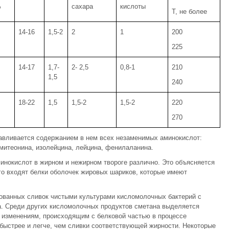
%
сахара
кислоты
Т, не более
14-16
1,5-2
2
1
200
225
14-17
1,7-
2- 2,5
0,8-1
210
1,5
240
18-22
1,5
1,5-2
1,5-2
220
270
лавливается содержанием в нем всех незаменимых аминокислот:
, митеонина, изолейцина, лейцина, фенилаланина.
инокислот в жирном и нежирном твороге различно. Это объясняется
его входят белки оболочек жировых шариков, которые имеют
ванных сливок чистыми культурами кисломолочных бактерий с
. Среди других кисломолочных продуктов сметана выделяется
изменениям, происходящим с белковой частью в процессе
быстрее и легче, чем сливки соответствующей жирности. Некоторые