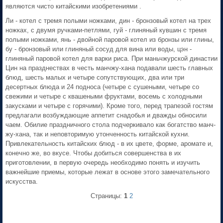
являются чисто китайскими изобретениями .
Ли - котел с тремя полыми ножками, дин - бронзовый котел на трех
ножках, с двумя ручками-петлями, гуй - глиняный кувшин с тремя
полыми ножками, янь - двойной паровой котел из бронзы или глины,
бу - бронзовый или глиняный сосуд для вина или воды, цэн -
глиняный паровой котел для варки риса. При маньчжурской династии
Цин на празднествах в честь манчжу-хана подавали шесть главных
блюд, шесть малых и четыре сопутствующих, два или три
десертных блюда и 24 подноса (четыре с сушеными, четыре со
свежими и четыре с квашеными фруктами, восемь с холодными
закусками и четыре с горячими). Кроме того, перед трапезой гостям
предлагали возбуждающие аппетит снадобья и дважды обносили
чаем. Обилие праздничного стола подчеркивало как богатство манч-
жу-хана, так и неповторимую утонченность китайской кухни.
Привлекательность китайских блюд - в их цвете, форме, аромате и,
конечно же, во вкусе. Чтобы добиться совершенства в их
приготовлении, в первую очередь необходимо понять и изучить
важнейшие приемы, которые лежат в основе этого замечательного
искусства.
Страницы:
1
2