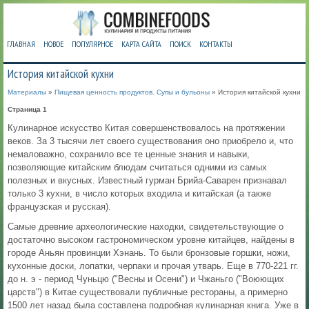
ГЛАВНАЯ
НОВОЕ
ПОПУЛЯРНОЕ
КАРТА САЙТА
ПОИСК
КОНТАКТЫ
История китайской кухни
Материалы
»
Пищевая ценность продуктов. Супы и бульоны
» История китайской кухни
Страница 1
Кулинарное искусство Китая совершенствовалось на протяжении
веков. За 3 тысячи лет своего существования оно приобрело и, что
немаловажно, сохранило все те ценные знания и навыки,
позволяющие китайским блюдам считаться одними из самых
полезных и вкусных. Известный гурман Брийа-Саварен признавал
только 3 кухни, в число которых входила и китайская (а также
французская и русская).
Самые древние археологические находки, свидетельствующие о
достаточно высоком гастрономическом уровне китайцев, найдены в
городе Аньян провинции Хэнань. То были бронзовые горшки, ножи,
кухонные доски, лопатки, черпаки и прочая утварь. Еще в 770-221 гг.
до н. э - период Чуньцю ("Весны и Осени") и Чжаньго ("Воюющих
царств") в Китае существовали публичные рестораны, а примерно
1500 лет назад была составлена подробная кулинарная книга. Уже в