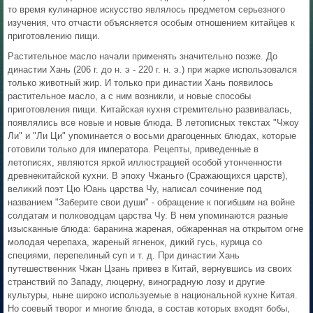
то время кулинарное искусство являлось предметом серьезного
изучения, что отчасти объясняется особым отношением китайцев к
приготовлению пищи.
Растительное масло начали применять значительно позже. До
династии Хань (206 г. до н. э - 220 г. н. э.) при жарке использовался
только животный жир. И только при династии Хань появилось
растительное масло, а с ним возникли, и новые способы
приготовления пищи. Китайская кухня стремительно развивалась,
появлялись все новые и новые блюда. В летописных текстах "Чжоу
Ли" и "Ли Ци" упоминается о восьми драгоценных блюдах, которые
готовили только для императора. Рецепты, приведенные в
летописях, являются яркой иллюстрацией особой утонченности
древнекитайской кухни. В эпоху Чжаньго (Сражающихся царств),
великий поэт Цю Юань царства Чу, написал сочинение под
названием "Заберите свои души" - обращение к погибшим на войне
солдатам и полководцам царства Чу. В нем упоминаются разные
изысканные блюда: баранина жареная, обжаренная на открытом огне
молодая черепаха, жареный ягненок, дикий гусь, курица со
специями, перепелиный суп и т. д. При династии Хань
путешественник Чжан Цзань привез в Китай, вернувшись из своих
странствий по Западу, люцерну, виноградную лозу и другие
культуры, ныне широко используемые в национальной кухне Китая.
Но соевый творог и многие блюда, в состав которых входят бобы,