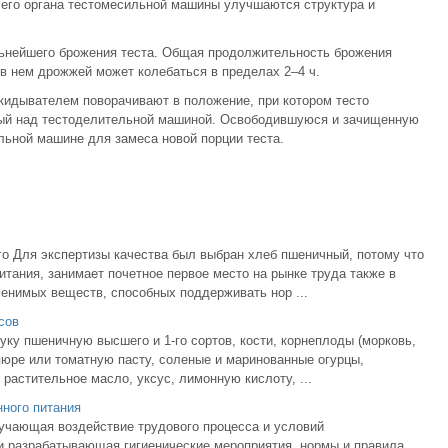
чего органа тестомесильной машины улучшаются структура и
ьнейшего брожения теста. Общая продолжительность брожения
 в нем дрожжей может колебаться в пределах 2–4 ч.
идывателем поворачивают в положение, при котором тесто
ный над тестоделительной машиной. Освободившуюся и зачищенную
ильной машине для замеса новой порции теста.
о Для экспертизы качества был выбран хлеб пшеничный, потому что
тания, занимает почетное первое место на рынке труда также в
енимых веществ, способных поддерживать нор ...
сов
ку пшеничную высшего и 1-го сортов, кости, корнеплоды (морковь,
пюре или томатную пасту, соленые и маринованные огурцы,
растительное масло, уксус, лимонную кислоту, ...
нного питания
изучающая воздействие трудового процесса и условий
и разрабатывающая гигиенические мероприятия, нормы и правила,