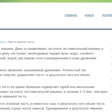
ГЛАВНАЯ
НОВОЕ
ПОПУЛ
ната
» Приготовление теста
я машина. Дежу устанавливают на плите тестомесильной машины и
в дежу поступают необходимые порции муки, воды, солевого
кой, водой, раствором соли и разведенными в воде дрожжами
ового брожения, вызываемый дрожжами. Углекислый газ,
спиртом, разрыхляет тесто, в результате чего его объем
 тесто во время брожения подвергают одной или нескольким
ывают на плиту тестомесильной машины, в течение 1–3 мин. повторно
я обминкой теста.
ся основная часть углекислого газа, в результате чего объем теста
бъему (сразу после замеса). Одновременно в результате обминки,