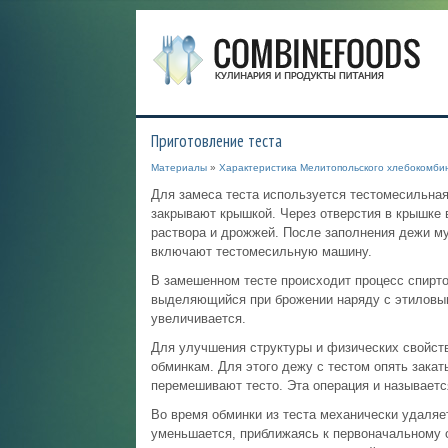
Приготовление теста
Материалы
»
Характеристика Мелитопольского хлебокомби
Для замеса теста используется тестомесильна
закрывают крышкой. Через отверстия в крышке 
раствора и дрожжей. После заполнения дежи му
включают тестомесильную машину.
В замешенном тесте происходит процесс спирт
выделяющийся при брожении наряду с этиловым 
увеличивается.
Для улучшения структуры и физических свойств
обминкам. Для этого дежу с тестом опять закат
перемешивают тесто. Эта операция и называетс
Во время обминки из теста механически удаляет
уменьшается, приближаясь к первоначальному о