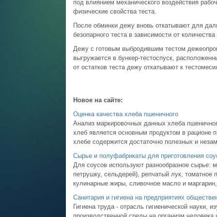
под влиянием механического воздействия рабо
физические свойства теста.
После обминки дежу вновь откатывают для дал
безопарного теста в зависимости от количества
Дежу с готовым выбродившим тестом дежеопрок
выгружается в бункер-тестоспуск, расположен
от остатков теста дежу откатывают к тестомес
Новое на сайте:
Оценка качества хлеба пшеничного
Анализ маркировочных данных хлеба пшеничног
хлеб является основным продуктом в рационе пи
хлебе содержится достаточно полезных и незам
Сырье и полуфабрикаты для приготовления соу
Для соусов используют разнообразное сырье: му
петрушку, сельдерей), репчатый лук, томатное 
кулинарные жиры, сливочное масло и маргарин, 
Санитария и гигиена на предприятиях обществе
Гигиена труда - отрасль гигиенической науки, 
производственной среды на организм человека 