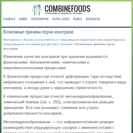
ГЛАВНАЯ
НОВОЕ
ПОПУЛЯРНОЕ
КАРТА САЙТА
ПОИСК
КОНТАКТЫ
Возможные причины порчи консервов
Материалы
»
Анализ ассортимента и товароведная характеристика пюреобразных
плодоовощных консервов для детского питания
» Возможные причины порчи
консервов
Изменение качества консервов при хранении вызывается
физическими, биохимическими, химическими и
микробиологическими процессами.
К физическим процессам относят деформацию тары вследствие
небрежного отношения к ней, что приводит к утрате товарного вида
консервов, а иногда даже к нарушению герметичности.
К химическим процессам относят меланоидинообразование,
химический бомбаж (см. с. 255), электрохимические реакции
замещения. Все они вызывают снижение или утрату
доброкачественности консервов.
Меланоидинообразование — это неферментативная реакция
взаимодействия редуцирующих сахаров с аминокислотами с