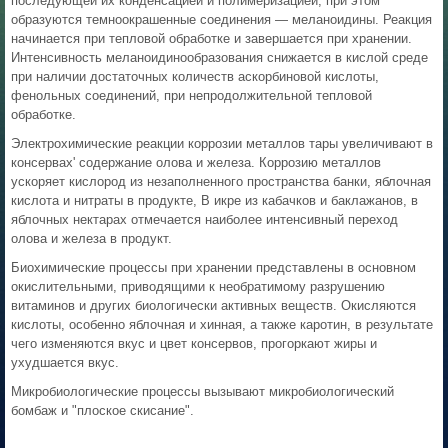
последующей их конденсацией и полимеризацией, при этом
образуются темноокрашенные соединения — меланоидины. Реакция
начинается при тепловой обработке и завершается при хранении.
Интенсивность меланоидинообразования снижается в кислой среде
при наличии достаточных количеств аскорбиновой кислоты,
фенольных соединений, при непродолжительной тепловой
обработке.
Электрохимические реакции коррозии металлов тары увеличивают в
консервах' содержание олова и железа. Коррозию металлов
ускоряет кислород из незаполненного пространства банки, яблочная
кислота и нитраты в продукте, В икре из кабачков и баклажанов, в
яблочных нектарах отмечается наиболее интенсивный переход
олова и железа в продукт.
Биохимические процессы при хранении представлены в основном
окислительными, приводящими к необратимому разрушению
витаминов и других биологически активных веществ. Окисляются
кислоты, особенно яблочная и хинная, а также каротин, в результате
чего изменяются вкус и цвет консервов, прогоркают жиры и
ухудшается вкус.
Микробиологические процессы вызывают микробиологический
бомбаж и "плоское скисание".