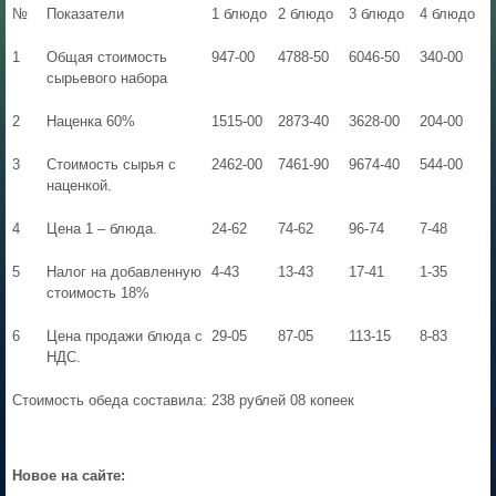
№
Показатели
1 блюдо
2 блюдо
3 блюдо
4 блюдо
1
Общая стоимость
947-00
4788-50
6046-50
340-00
сырьевого набора
2
Наценка 60%
1515-00
2873-40
3628-00
204-00
3
Стоимость сырья с
2462-00
7461-90
9674-40
544-00
наценкой.
4
Цена 1 – блюда.
24-62
74-62
96-74
7-48
5
Налог на добавленную
4-43
13-43
17-41
1-35
стоимость 18%
6
Цена продажи блюда с
29-05
87-05
113-15
8-83
НДС.
Стоимость обеда составила: 238 рублей 08 копеек
Новое на сайте: