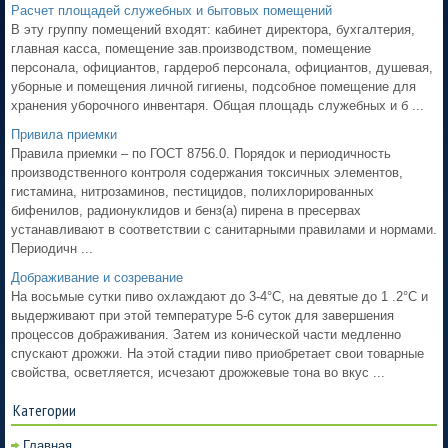
Расчет площадей служебных и бытовых помещений
В эту группу помещений входят: кабинет директора, бухгалтерия,
главная касса, помещение зав.производством, помещение
персонала, официантов, гардероб персонала, официантов, душевая,
уборные и помещения личной гигиены, подсобное помещение для
хранения уборочного инвентаря. Общая площадь служебных и б ...
Привила приемки
Правила приемки – по ГОСТ 8756.0. Порядок и периодичность
производственного контроля содержания токсичных элементов,
гистамина, нитрозаминов, пестицидов, полихлорированных
бифенилов, радионуклидов и бенз(а) пирена в пресервах
устанавливают в соответствии с санитарными правилами и нормами.
Периодичн ...
Дображивание и созревание
На восьмые сутки пиво охлаждают до 3-4°С, на девятые до 1 .2°С и
выдерживают при этой температуре 5-6 суток для завершения
процессов дображивания. Затем из конической части медленно
спускают дрожжи. На этой стадии пиво приобретает свои товарные
свойства, осветляется, исчезают дрожжевые тона во вкус ...
Категории
Главная