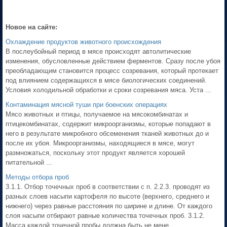
Новое на сайте:
Охлаждение продуктов животного происхождения
В послеубойный период в мясе происходят автолитические
изменения, обусловленные действием ферментов. Сразу после убоя
преобладающим становится процесс созревания, который протекает
под влиянием содержащихся в мясе биологических соединений.
Условия холодильной обработки и сроки созревания мяса. Уста ...
Контаминация мясной туши при боенских операциях
Мясо животных и птицы, получаемое на мясокомбинатах и
птицекомбинатах, содержит микроорганизмы, которые попадают в
него в результате микробного обсеменения тканей животных до и
после их убоя. Микроорганизмы, находящиеся в мясе, могут
размножаться, поскольку этот продукт является хорошей
питательной ...
Методы отбора проб
3.1.1. Отбор точечных проб в соответствии с п. 2.2.3. проводят из
разных слоев насыпи картофеля по высоте (верхнего, среднего и
нижнего) через равные расстояния по ширине и длине. От каждого
слоя насыпи отбирают равные количества точечных проб. 3.1.2.
Масса каждой точечной пробы должна быть не мене ...