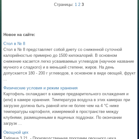
Страницы:
1
2
3
Новое на сайте:
Стол в № 8
Стол в № 8 представляет собой диету со сниженной суточной
калорийностью примерно до 1500 килокалорий. В основном
снижение касается легко усваиваемых углеводов (научное название
мучного и сладкого) и в меньшей степени, жиров. На день
допускается 180 - 200 г углеводов, в основном в виде овощей, фрукт
...
Физические условия и режим хранения
Картофель охлаждают в камере предварительного охлаждения и
(или) в камере хранения. Температура воздуха в этих камерах при
загрузке должна быть равной или не более чем на 4 °С ниже
температуры картофеля, измеряемой в пространстве между
клубнями, размещенными в ящичных поддонах. По окончании
загрузк ...
Овощной цех
Таблица 3.21. - Производственная программ овощного цеха