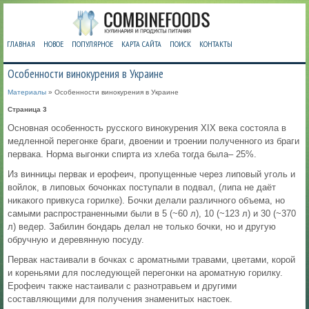
ГЛАВНАЯ
НОВОЕ
ПОПУЛЯРНОЕ
КАРТА САЙТА
ПОИСК
КОНТАКТЫ
Особенности винокурения в Украине
Материалы
» Особенности винокурения в Украине
Страница 3
Основная особенность русского винокурения XIX века состояла в
медленной перегонке браги, двоении и троении полученного из браги
первака. Норма выгонки спирта из хлеба тогда была– 25%.
Из винницы первак и ерофеич, пропущенные через липовый уголь и
войлок, в липовых бочонках поступали в подвал, (липа не даёт
никакого привкуса горилке). Бочки делали различного объема, но
самыми распространенными были в 5 (~60 л), 10 (~123 л) и 30 (~370
л) ведер. Забилин бондарь делал не только бочки, но и другую
обручную и деревянную посуду.
Первак настаивали в бочках с ароматными травами, цветами, корой
и кореньями для последующей перегонки на ароматную горилку.
Ерофеич также настаивали с разнотравьем и другими
составляющими для получения знаменитых настоек.