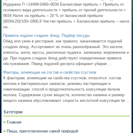
Издержки П =14499-5466=9034 Балансовая прибыль = Прибыль от
основного вида деятельности + прибыль от прочей деятельности =
9034 Налог на прибыль – 20 % от балансовой прибыли:
(9034х20)/100=1806,8 Чистая прибыль = Балансовая прибыль – налог
на ...
Правила подачи сладких блюд. Подбор посуды
Обед или ужин в ресторане, как правило, заканчивается подачей
сладких блюд. Ассортимент их очень разнообразный. Это кисели,
компоты, желе, муссы, различные пудинги, запеканки, мороженное и
др. При подаче сладких блюд действуют определенные правила
обслуживания. Перед подачей десерта официант убирае ...
Факторы, влияющие на состав и свойства сгустков
К факторам, влияющим на свойства сгустков, относятся: состав
молока и бактериальных заквасок; режимы пастеризации и
гомогенизации; способ и продолжительность коагуляции белков
молока. Содержание сухих веществ, количество казеина и размер
мицелл казеина обусловливают скорость кислотной коагуляции бе ...
Категории
Главная
Пища, приготовленная самой природой