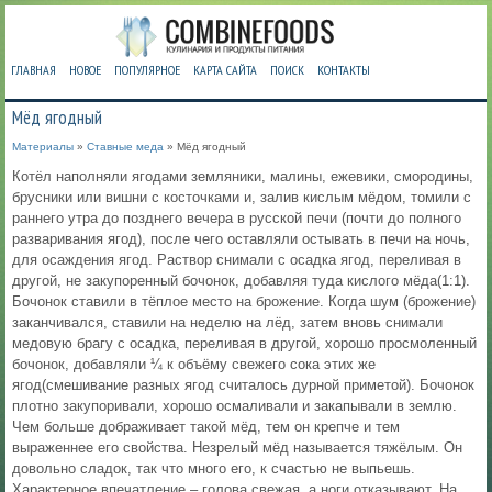
ГЛАВНАЯ
НОВОЕ
ПОПУЛЯРНОЕ
КАРТА САЙТА
ПОИСК
КОНТАКТЫ
Мёд ягодный
Материалы
»
Ставные меда
» Мёд ягодный
Котёл наполняли ягодами земляники, малины, ежевики, смородины,
брусники или вишни с косточками и, залив кислым мёдом, томили c
раннего утра до позднего вечера в русской печи (почти до полного
разваривания ягод), после чего оставляли остывать в печи на ночь,
для осаждения ягод. Раствор снимали с осадка ягод, переливая в
другой, не закупоренный бочонок, добавляя туда кислого мёда(1:1).
Бочонок ставили в тёплое место на брожение. Когда шум (брожение)
заканчивался, ставили на неделю на лёд, затем вновь снимали
медовую брагу с осадка, переливая в другой, хорошо просмоленный
бочонок, добавляли ¼ к объёму свежего сока этих же
ягод(смешивание разных ягод считалось дурной приметой). Бочонок
плотно закупоривали, хорошо осмаливали и закапывали в землю.
Чем больше дображивает такой мёд, тем он крепче и тем
выраженнее его свойства. Незрелый мёд называется тяжёлым. Он
довольно сладок, так что много его, к счастью не выпьешь.
Характерное впечатление – голова свежая, а ноги отказывают. На