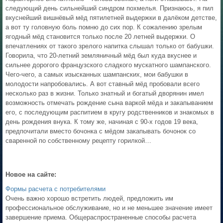
следующий день сильнейший синдром похмелья. Признаюсь, я пил
вкуснейший вишнёвый мёд пятилетней выдержки в далёком детстве,
а вот ту головную боль помню до сих пор. К сожалению зрелым
ягодный мёд становится только после 20 летней выдержки. О
впечатлениях от такого зрелого напитка слышал только от бабушки.
Говорила, что 20-летний земляничный мёд был куда вкуснее и
сильнее дорогого французского сладкого мускатного шампанского.
Чего-чего, а самых изысканных шампанских, мои бабушки в
молодости напробовались. А вот ставный мёд пробовали всего
несколько раз в жизни. Только знатный и богатый дворянин имел
возможность отмечать рождение сына варкой мёда и закапыванием
его, с последующим распитием в кругу родственников и знакомых в
день рождения внука. К тому же, начиная с 90-х годов 19 века,
предпочитали вместо бочонка с мёдом закапывать бочонок со
сваренной по собственному рецепту горилкой…
Новое на сайте:
Формы расчета с потребителями
Очень важно хорошо встретить людей, предложить им
профессиональное обслуживание, но и не меньшее значение имеет
завершение приема. Общераспространенные способы расчета