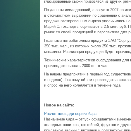
глазированные сырки привозятся из других реги
По данным исследований, с августа 2007 по ию
в стоимостном выражении по сравнению с анал
продажи глазированных сырков увеличились на 
Марий Эл эксперты оценивают в 2,5 млн. руб. 
рынок со своей продукцией и перспектива для 
Главными потребителями продукта ЗАО "Сернур
350 тыс. чел., из которых около 250 тыс. прожи
магазины. Реализация продукции будет произво
Технические характеристики оборудования для
производительность 2000 шт. в час.
На нашем предприятии в первый год существов
в неделю). Поэтому объем производства состави
и спрос на него колеблется в течение года.
Новое на сайте:
Расчет площади сервиз-бара
Назначение бара – отпуск официантами винно-во
холодных напитков, коктейлей, фруктов и друг
прилавком задний с витриной и подсветкой; при