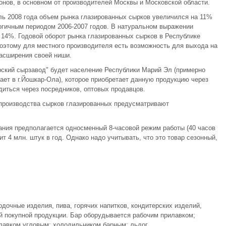
онов, в основном от производителей Москвы и Московской области.
ль 2008 года объем рынка глазированных сырков увеличился на 11%
огичным периодом 2006-2007 годов. В натуральном выражении
14%. Годовой оборот рынка глазированных сырков в Республике
Поэтому для местного производителя есть возможность для выхода на
расширения своей ниши.
ский сырзавод" будет население Республики Марий Эл (примерно
вает в г.Йошкар-Ола), которое приобретает данную продукцию через
диться через посредников, оптовых продавцов.
 производства сырков глазированных предусматривают
ания предполагается односменный 8-часовой режим работы (40 часов
т 4 млн. штук в год. Однако надо учитывать, что это товар сезонный,
дочные изделия, пива, горячих напитков, кондитерских изделий,
ой покупной продукции. Бар оборудывается рабочим прилавком;
лавком угловым; холодильником барным; льдог ...